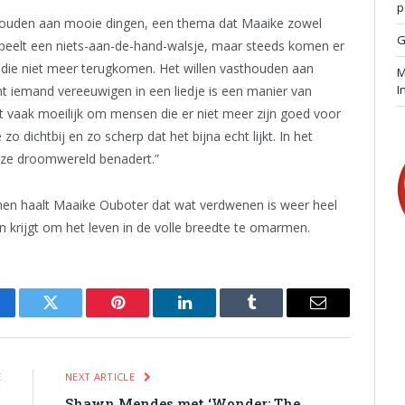
p
e houden aan mooie dingen, een thema dat Maaike zowel
G
speelt een niets-aan-de-hand-walsje, maar steeds komen er
die niet meer terugkomen. Het willen vasthouden aan
M
I
t iemand vereeuwigen in een liedje is een manier van
t vaak moeilijk om mensen die er niet meer zijn goed voor
o dichtbij en zo scherp dat het bijna echt lijkt. In het
 deze droomwereld benadert.”
jnen haalt Maaike Ouboter dat wat verdwenen is weer heel
zin krijgt om het leven in de volle breedte te omarmen.
cebook
Twitter
Pinterest
LinkedIn
Tumblr
Email
E
NEXT ARTICLE
s
Shawn Mendes met ‘Wonder: The