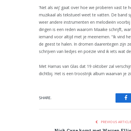
‘Net als wij’ gaat over hoe we proberen vast t
muzikaal als tekstueel weet te vatten. De band 
weer andere instrumenten en melodieën voorbij 
dingen is een reden waarom Maaike schrijft, wan
iemand voor altijd met je meenemen. “Ik vind he
de geest te halen. In dromen daarentegen zijn ze z
schrijven van liedjes en poëzie vind ik iets wat
Met Harnas van Glas dat 19 oktober zal verschi
dichtbij. Het is een troostrijk album waarvan je 
SHARE.
Fa
PREVIOUS ARTICL
Nick Cave komt met Warren Elli