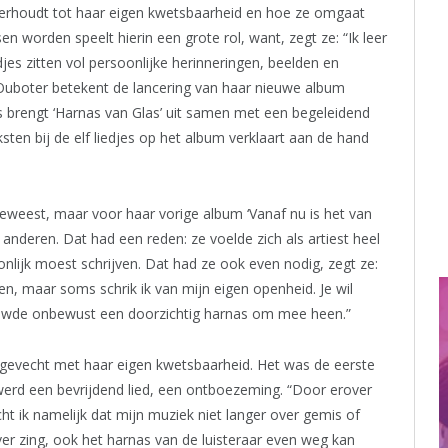
verhoudt tot haar eigen kwetsbaarheid en hoe ze omgaat
en worden speelt hierin een grote rol, want, zegt ze: “Ik leer
jes zitten vol persoonlijke herinneringen, beelden en
 Ouboter betekent de lancering van haar nieuwe album
 brengt ‘Harnas van Glas’ uit samen met een begeleidend
ksten bij de elf liedjes op het album verklaart aan de hand
geweest, maar voor haar vorige album ‘Vanaf nu is het van
n anderen. Dat had een reden: ze voelde zich als artiest heel
lijk moest schrijven. Dat had ze ook even nodig, zegt ze:
en, maar soms schrik ik van mijn eigen openheid. Je wil
ouwde onbewust een doorzichtig harnas om mee heen.”
 gevecht met haar eigen kwetsbaarheid. Het was de eerste
 werd een bevrijdend lied, een ontboezeming. “Door erover
cht ik namelijk dat mijn muziek niet langer over gemis of
ver zing, ook het harnas van de luisteraar even weg kan