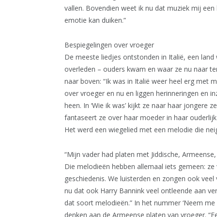
vallen. Bovendien weet ik nu dat muziek mij een 
emotie kan duiken.”
Bespiegelingen over vroeger
De meeste liedjes ontstonden in Italië, een land
overleden – ouders kwam en waar ze nu naar ter
naar boven: “Ik was in Italië weer heel erg met m
over vroeger en nu en liggen herinneringen en 
heen. In ‘Wie ik was’ kijkt ze naar haar jongere zel
fantaseert ze over haar moeder in haar ouderlijk h
Het werd een wiegelied met een melodie die nei
“Mijn vader had platen met Jiddische, Armeense,
Die melodieën hebben allemaal iets gemeen: ze 
geschiedenis. We luisterden en zongen ook veel 
nu dat ook Harry Bannink veel ontleende aan vers
dat soort melodieën.” In het nummer ‘Neem me m
denken aan de Armeense platen van vroeger. “Ee