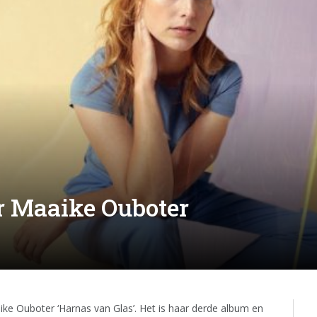
 Maaike Ouboter
ke Ouboter ‘Harnas van Glas’. Het is haar derde album en