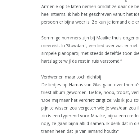
Armenië op te laten nemen omdat ze daar de beziel
heel intiems. Ik heb het geschreven vanuit het i
persoon er bijna weer is. Zo kun je iemand die e
Sommige nummers zijn bij Maaike thuis opgenome
meereist. In ‘Stuwdam’, een lied over wat er met
simpele pianopartij met steeds dezelfde toon di
hartslag terwijl de rest in ruis verstomd.”
Verdwenen maar toch dichtbij
De liedjes op Harnas van Glas gaan over thema’s
triest album geworden. Liefde, hoop, troost, verl
‘Doe mij maar het verdriet’ zingt ze: ‘Als ik jo
pijn te wissen zou vergeten wie je was/dan zou ik
zin is een typerend voor Maaike, bijna een credo. 
nog, ze gaan bijna altijd samen. Ik denk dat in die
tranen heen dat je van iemand houdt?”