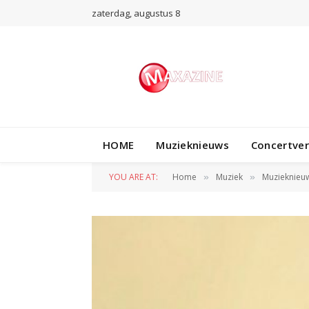
zaterdag, augustus 8
HOME
Muzieknieuws
Concertve
YOU ARE AT:
Home
Muziek
Muzieknieu
»
»