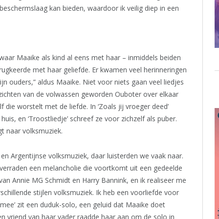
beschermslaag kan bieden, waardoor ik veilig diep in een
 waar Maaike als kind al eens met haar – inmiddels beiden
ugkeerde met haar geliefde. Er kwamen veel herinneringen
ijn ouders,” aldus Maaike. Niet voor niets gaan veel liedjes
inzichten van de volwassen geworden Ouboter over elkaar
f die worstelt met de liefde. In ‘Zoals jij vroeger deed’
uis, en ‘Troostliedje’ schreef ze voor zichzelf als puber.
gt naar volksmuziek.
 en Argentijnse volksmuziek, daar luisterden we vaak naar.
verraden een melancholie die voortkomt uit een gedeelde
van Annie MG Schmidt en Harry Bannink, en ik realiseer me
chillende stijlen volksmuziek. Ik heb een voorliefde voor
ee’ zit een duduk-solo, een geluid dat Maaike doet
n vriend van haar vader raadde haar aan om de solo in