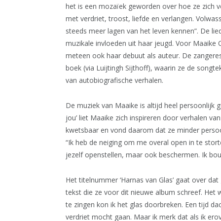
het is een mozaïek geworden over hoe ze zich 
met verdriet, troost, liefde en verlangen. Volwass
steeds meer lagen van het leven kennen”. De lied
muzikale invloeden uit haar jeugd. Voor Maaike
meteen ook haar debuut als auteur. De zangeres
boek (via Luijtingh Sijthoff), waarin ze de songte
van autobiografische verhalen.
De muziek van Maaike is altijd heel persoonlijk 
jou’ liet Maaike zich inspireren door verhalen va
kwetsbaar en vond daarom dat ze minder persoon
“Ik heb de neiging om me overal open in te stort
jezelf openstellen, maar ook beschermen. Ik b
Het titelnummer ‘Harnas van Glas’ gaat over dat
tekst die ze voor dit nieuwe album schreef. Het
te zingen kon ik het glas doorbreken. Een tijd da
verdriet mocht gaan. Maar ik merk dat als ik ero