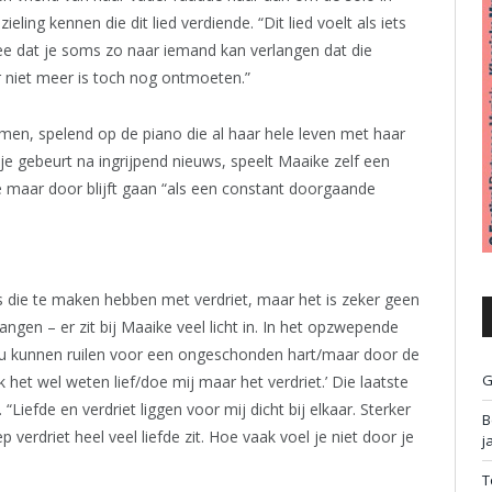
ing kennen die dit lied verdiende. “Dit lied voelt als iets
dee dat je soms zo naar iemand kan verlangen dat die
r niet meer is toch nog ontmoeten.”
n, spelend op de piano die al haar hele leven met haar
 je gebeurt na ingrijpend nieuws, speelt Maaike zelf een
e maar door blijft gaan “als een constant doorgaande
 die te maken hebben met verdriet, maar het is zeker geen
angen – er zit bij Maaike veel licht in. In het opzwepende
u zou kunnen ruilen voor een ongeschonden hart/maar door de
G
 het wel weten lief/doe mij maar het verdriet.’ Die laatste
“Liefde en verdriet liggen voor mij dicht bij elkaar. Sterker
B
p verdriet heel veel liefde zit. Hoe vaak voel je niet door je
j
T