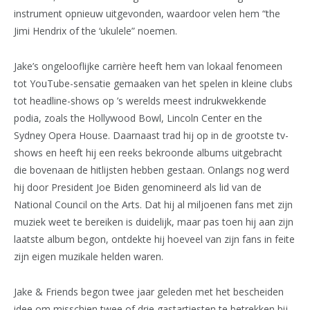
instrument opnieuw uitgevonden, waardoor velen hem “the
Jimi Hendrix of the ‘ukulele” noemen.
Jake’s ongelooflijke carrière heeft hem van lokaal fenomeen
tot YouTube-sensatie gemaaken van het spelen in kleine clubs
tot headline-shows op ’s werelds meest indrukwekkende
podia, zoals the Hollywood Bowl, Lincoln Center en the
Sydney Opera House. Daarnaast trad hij op in de grootste tv-
shows en heeft hij een reeks bekroonde albums uitgebracht
die bovenaan de hitlijsten hebben gestaan. Onlangs nog werd
hij door President Joe Biden genomineerd als lid van de
National Council on the Arts. Dat hij al miljoenen fans met zijn
muziek weet te bereiken is duidelijk, maar pas toen hij aan zijn
laatste album begon, ontdekte hij hoeveel van zijn fans in feite
zijn eigen muzikale helden waren.
Jake & Friends begon twee jaar geleden met het bescheiden
idee om misschien twee of drie gastartiesten te betrekken bij