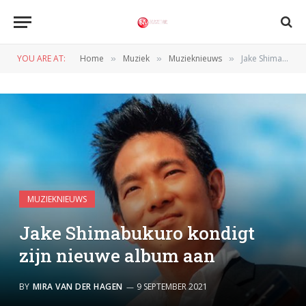
YOU ARE AT:
Home
Muziek
Muzieknieuws
Jake Shimabukuro kondigt zijn nieuwe album aan
»
»
»
MUZIEKNIEUWS
Jake Shimabukuro kondigt
zijn nieuwe album aan
BY
MIRA VAN DER HAGEN
9 SEPTEMBER 2021