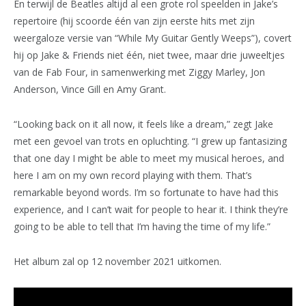
En terwijl de Beatles altijd al een grote rol speelden in Jake’s
repertoire (hij scoorde één van zijn eerste hits met zijn
weergaloze versie van “While My Guitar Gently Weeps”), covert
hij op Jake & Friends niet één, niet twee, maar drie juweeltjes
van de Fab Four, in samenwerking met Ziggy Marley, Jon
Anderson, Vince Gill en Amy Grant.
“Looking back on it all now, it feels like a dream,” zegt Jake
met een gevoel van trots en opluchting. “I grew up fantasizing
that one day I might be able to meet my musical heroes, and
here I am on my own record playing with them. That’s
remarkable beyond words. I’m so fortunate to have had this
experience, and I can’t wait for people to hear it. I think they’re
going to be able to tell that I’m having the time of my life.”
Het album zal op 12 november 2021 uitkomen.