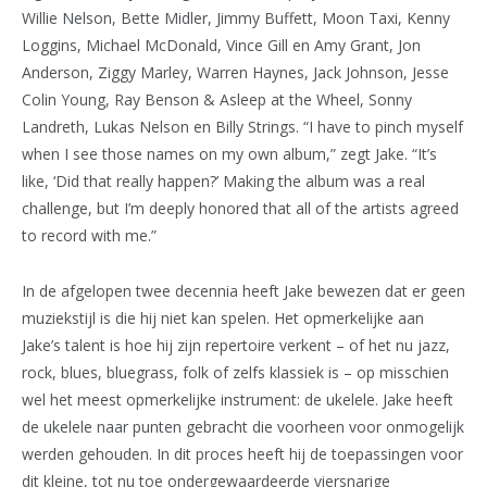
Willie Nelson, Bette Midler, Jimmy Buffett, Moon Taxi, Kenny
Loggins, Michael McDonald, Vince Gill en Amy Grant, Jon
Anderson, Ziggy Marley, Warren Haynes, Jack Johnson, Jesse
Colin Young, Ray Benson & Asleep at the Wheel, Sonny
Landreth, Lukas Nelson en Billy Strings. “I have to pinch myself
when I see those names on my own album,” zegt Jake. “It’s
like, ‘Did that really happen?’ Making the album was a real
challenge, but I’m deeply honored that all of the artists agreed
to record with me.”
In de afgelopen twee decennia heeft Jake bewezen dat er geen
muziekstijl is die hij niet kan spelen. Het opmerkelijke aan
Jake’s talent is hoe hij zijn repertoire verkent – of het nu jazz,
rock, blues, bluegrass, folk of zelfs klassiek is – op misschien
wel het meest opmerkelijke instrument: de ukelele. Jake heeft
de ukelele naar punten gebracht die voorheen voor onmogelijk
werden gehouden. In dit proces heeft hij de toepassingen voor
dit kleine, tot nu toe ondergewaardeerde viersnarige