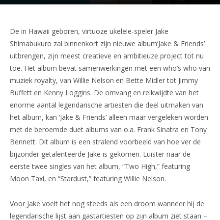
De in Hawaii geboren, virtuoze ukelele-speler Jake
Shimabukuro zal binnenkort zijn nieuwe album‘Jake & Friends’
uitbrengen, zijn meest creatieve en ambitieuze project tot nu
toe. Het album bevat samenwerkingen met een who’s who van
muziek royalty, van Willie Nelson en Bette Midler tot Jimmy
Buffett en Kenny Loggins. De omvang en reikwijdte van het
enorme aantal legendarische artiesten die deel uitmaken van
het album, kan ‘Jake & Friends’ alleen maar vergeleken worden
met de beroemde duet albums van o.a. Frank Sinatra en Tony
Bennett. Dit album is een stralend voorbeeld van hoe ver de
bijzonder getalenteerde Jake is gekomen. Luister naar de
eerste twee singles van het album, “Two High,” featuring
Moon Taxi, en “Stardust,” featuring Willie Nelson.
Voor Jake voelt het nog steeds als een droom wanneer hij de
legendarische lijst aan gastartiesten op zijn album ziet staan –