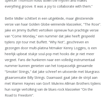
Spencer Thomson holds down the rhythm and makes
everything groove. It was a joy to collaborate with them.”
Bette Midler schittert in een uitgeklede, maar glinsterende
versie van haar Golden Globe-winnende klassieker, “The Rose”.
Jake en Jimmy Buffett vertolken opnieuw hun prachtige versie
van “Come Monday,” een nummer dat Jake heeft gespeeld
tijdens zijn tour met Buffett. “Why Not”, geschreven en
gezongen door multi-platina hitmaker Kenny Loggins, is een
heerlijk upbeat stukje soul-pop met hooks die je niet meer
vergeet. Fans die hunkeren naar een volledig instrumentaal
nummer kunnen genieten van het toepasselijk genaamde
“Smokin’ Strings,” dat Jake schreef en uitvoerde met bluegrass
gitaarsensatie Billy Strings. Daarnaast gaat Jake de strijd aan
met Warren Haynes van Gov’t Mule/ex-Allman Brothers tijdens
hun vurige vertolking van de blues-rock klassieker “On the
Road to Freedom”.