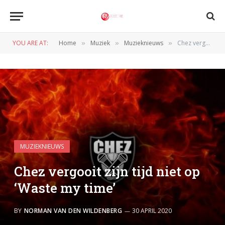
YOU ARE AT:
Home
Muziek
Muzieknieuws
Chez vergooit zijn tijd niet op ‘Waste my time’
»
»
»
MUZIEKNIEUWS
Chez vergooit zijn tijd niet op
‘Waste my time’
BY
NORMAN VAN DEN WILDENBERG
30 APRIL 2020