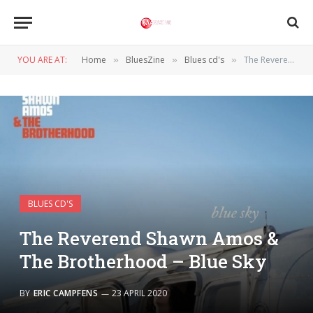
YOU ARE AT:
Home
BluesZine
Blues cd's
The Reverend Shawn Amos & The Brotherhood – Blue Sky
»
»
»
BLUES CD'S
The Reverend Shawn Amos &
The Brotherhood – Blue Sky
BY
ERIC CAMPFENS
23 APRIL 2020