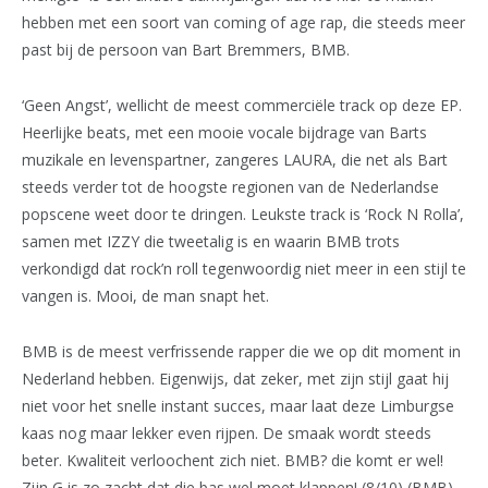
hebben met een soort van coming of age rap, die steeds meer
past bij de persoon van Bart Bremmers, BMB.
‘Geen Angst’, wellicht de meest commerciële track op deze EP.
Heerlijke beats, met een mooie vocale bijdrage van Barts
muzikale en levenspartner, zangeres LAURA, die net als Bart
steeds verder tot de hoogste regionen van de Nederlandse
popscene weet door te dringen. Leukste track is ‘Rock N Rolla’,
samen met IZZY die tweetalig is en waarin BMB trots
verkondigd dat rock’n roll tegenwoordig niet meer in een stijl te
vangen is. Mooi, de man snapt het.
BMB is de meest verfrissende rapper die we op dit moment in
Nederland hebben. Eigenwijs, dat zeker, met zijn stijl gaat hij
niet voor het snelle instant succes, maar laat deze Limburgse
kaas nog maar lekker even rijpen. De smaak wordt steeds
beter. Kwaliteit verloochent zich niet. BMB? die komt er wel!
Zijn G is zo zacht dat die bas wel moet klappen! (8/10) (BMB)