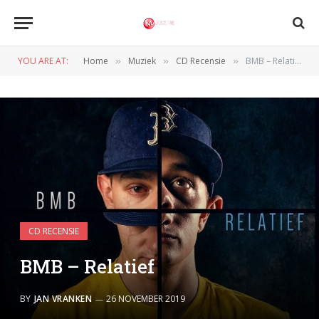
YOU ARE AT:
Home
Muziek
CD Recensie
BMB – Relatief
»
»
»
CD RECENSIE
BMB – Relatief
BY
JAN VRANKEN
26 NOVEMBER 2019