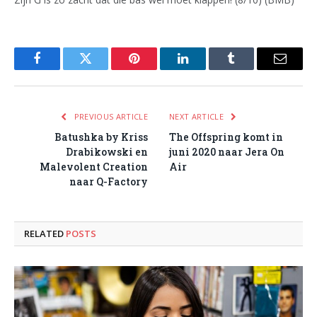
Facebook
Twitter
Pinterest
LinkedIn
Tumblr
Email
PREVIOUS ARTICLE
NEXT ARTICLE
Batushka by Kriss
The Offspring komt in
Drabikowski en
juni 2020 naar Jera On
Malevolent Creation
Air
naar Q-Factory
RELATED
POSTS