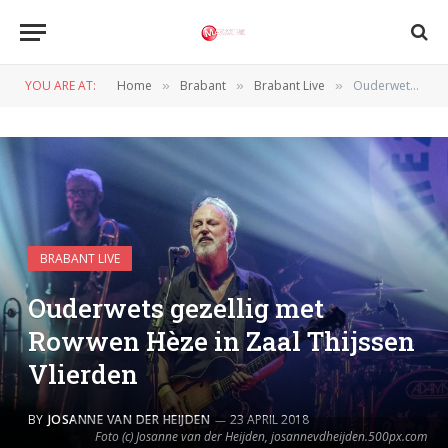
YOU ARE AT:
Home
Brabant
Brabant Live
Ouderwets gezellig met Rowwen Hèze in Zaal Thijssen Vlierden
»
»
»
BRABANT LIVE
Ouderwets gezellig met
Rowwen Hèze in Zaal Thijssen
Vlierden
BY
JOSANNE VAN DER HEIJDEN
23 APRIL 2018
Foto (c) Josanne van der Heijden, josannevdheijden.500px.com