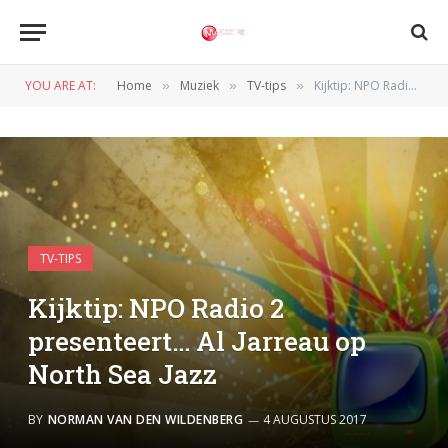
YOU ARE AT:
Home
Muziek
TV-tips
Kijktip: NPO Radio 2 presenteert… Al Jarreau op North Sea Jazz
»
»
»
TV-TIPS
Kijktip: NPO Radio 2
presenteert… Al Jarreau op
North Sea Jazz
BY
NORMAN VAN DEN WILDENBERG
4 AUGUSTUS 2017