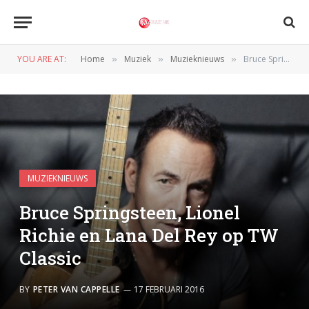
YOU ARE AT:
Home
Muziek
Muzieknieuws
Bruce Springsteen, Lionel Richie en Lana Del Rey op TW Classic
»
»
»
MUZIEKNIEUWS
Bruce Springsteen, Lionel
Richie en Lana Del Rey op TW
Classic
BY
PETER VAN CAPPELLE
17 FEBRUARI 2016