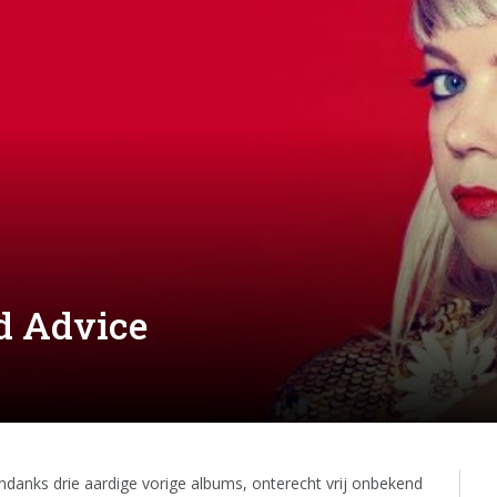
d Advice
ndanks drie aardige vorige albums, onterecht vrij onbekend