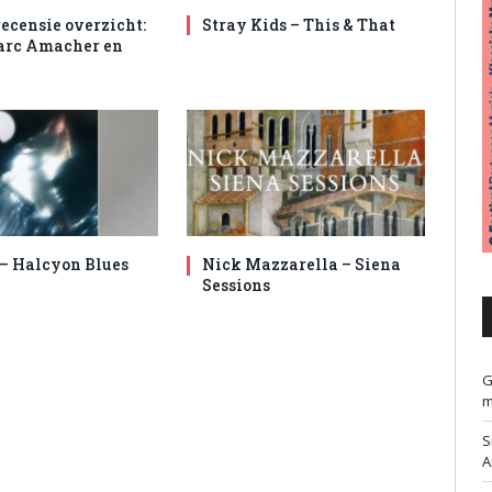
ecensie overzicht:
Stray Kids – This & That
arc Amacher en
 – Halcyon Blues
Nick Mazzarella – Siena
Sessions
G
m
S
A