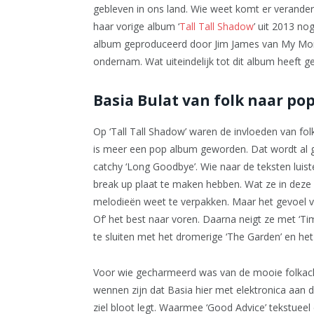
gebleven in ons land. Wie weet komt er verander
haar vorige album ‘
Tall Tall Shadow
’ uit 2013 no
album geproduceerd door Jim James van My Morn
ondernam. Wat uiteindelijk tot dit album heeft ge
Basia Bulat van folk naar po
Op ‘Tall Tall Shadow’ waren de invloeden van fol
is meer een pop album geworden. Dat wordt al geli
catchy ‘Long Goodbye’. Wie naar de teksten luist
break up plaat te maken hebben. Wat ze in deze 
melodieën weet te verpakken. Maar het gevoel v
Of’ het best naar voren. Daarna neigt ze met ‘Tim
te sluiten met het dromerige ‘The Garden’ en h
Voor wie gecharmeerd was van de mooie folkach
wennen zijn dat Basia hier met elektronica aan d
ziel bloot legt. Waarmee ‘Good Advice’ tekstuee