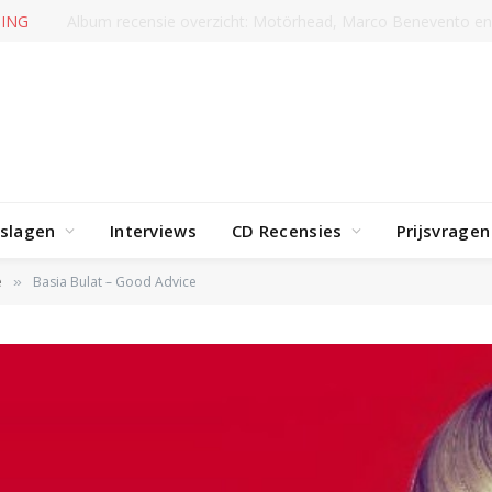
RENDING
Album recensie overzicht: Doro, Marc Amacher en mee
rslagen
Interviews
CD Recensies
Prijsvragen
e
Basia Bulat – Good Advice
»