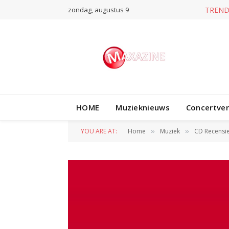
zondag, augustus 9
T
HOME
Muzieknieuws
Concertve
YOU ARE AT:
Home
Muziek
CD Recensi
»
»