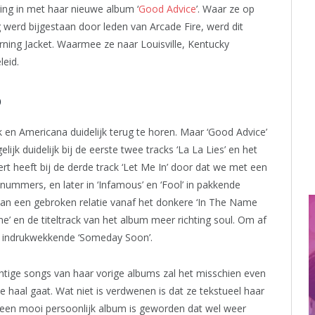
ing in met haar nieuwe album ‘
Good Advice
’. Waar ze op
g werd bijgestaan door leden van Arcade Fire, werd dit
ing Jacket. Waarmee ze naar Louisville, Kentucky
leid.
p
k en Americana duidelijk terug te horen. Maar ‘Good Advice’
jk duidelijk bij de eerste twee tracks ‘La La Lies’ en het
ert heeft bij de derde track ‘Let Me In’ door dat we met een
nummers, en later in ‘Infamous’ en ‘Fool’ in pakkende
an een gebroken relatie vanaf het donkere ‘In The Name
e’ en de titeltrack van het album meer richting soul. Om af
et indrukwekkende ‘Someday Soon’.
tige songs van haar vorige albums zal het misschien even
e haal gaat. Wat niet is verdwenen is dat ze tekstueel haar
l een mooi persoonlijk album is geworden dat wel weer