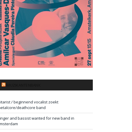
MUZIKANTENBANK
itarist / beginnend vocalist zoekt
etalcore/deathcore band
inger and bassist wanted for new band in
msterdam