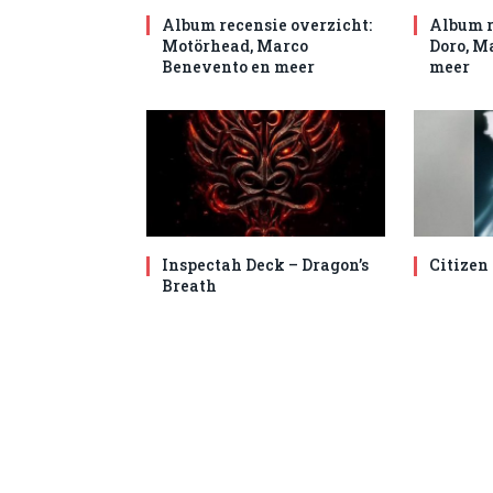
Album recensie overzicht:
Album r
Motörhead, Marco
Doro, M
Benevento en meer
meer
Inspectah Deck – Dragon’s
Citizen
Breath