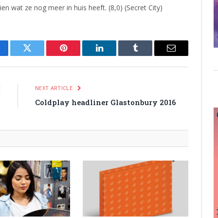
ien wat ze nog meer in huis heeft. (8,0) (Secret City)
cebook
Twitter
Pinterest
LinkedIn
Tumblr
Email
E
NEXT ARTICLE
n
Coldplay headliner Glastonbury 2016