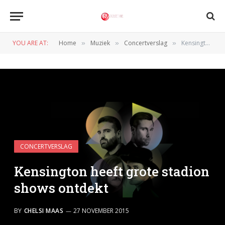
YOU ARE AT:
Home
Muziek
Concertverslag
Kensington heeft grote stadion shows ontdekt
»
»
»
CONCERTVERSLAG
Kensington heeft grote stadion
shows ontdekt
BY
CHELSI MAAS
27 NOVEMBER 2015