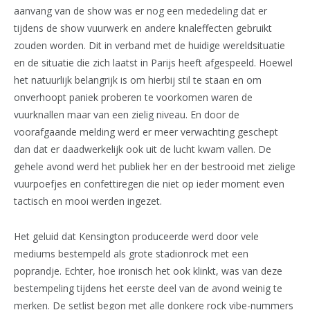
aanvang van de show was er nog een mededeling dat er
tijdens de show vuurwerk en andere knaleffecten gebruikt
zouden worden. Dit in verband met de huidige wereldsituatie
en de situatie die zich laatst in Parijs heeft afgespeeld. Hoewel
het natuurlijk belangrijk is om hierbij stil te staan en om
onverhoopt paniek proberen te voorkomen waren de
vuurknallen maar van een zielig niveau. En door de
voorafgaande melding werd er meer verwachting geschept
dan dat er daadwerkelijk ook uit de lucht kwam vallen. De
gehele avond werd het publiek her en der bestrooid met zielige
vuurpoefjes en confettiregen die niet op ieder moment even
tactisch en mooi werden ingezet.
Het geluid dat Kensington produceerde werd door vele
mediums bestempeld als grote stadionrock met een
poprandje. Echter, hoe ironisch het ook klinkt, was van deze
bestempeling tijdens het eerste deel van de avond weinig te
merken. De setlist begon met alle donkere rock vibe-nummers