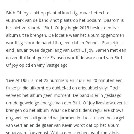
Birth Of Joy klinkt op plaat al krachtig, maar het echte
vuurwerk van de band vindt plaats op het podium. Daarom is
het niet zo raar dat Birth Of Joy begin 2015 besluit een live
album uit te brengen. De locatie waar het album opgenomen
wordt ligt voor de hand. Ubu, een club in Rennes, Frankrijk is
eind januari twee dagen lang van Birth Of Joy. Samen met een
duizendtal knotsgekke Fransen wordt de ware aard van Birth
Of Joy op cd en vinyl vastgelegd.
‘Live At Ubu’ is met 23 nummers en 2 uur en 20 minuten een
flinke pil die uitkomt op dubbel-cd en driedubbel vinyl. Toch
verveelt het album geen moment. De band is er in geslaagd
om de geweldige energie van een Birth Of Joy liveshow over te
brengen op het album. Waar de band tijdens reguliere shows
nog wel eens uitgebreid wil jammen in duels tussen het orgel
van Gertjan en de gitaar van Kevin wordt dat op het album
spaarzaam toegepast. Wat in een club heel gaaf kan zijn is