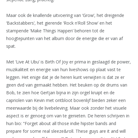
Maar ook de knallende uitvoering van ‘Grow’, het dreigende
‘Backstabbers’, het gierende ‘Rock n’Roll Show’ en het
stampende ‘Make Things Happen’ behoren tot de
hoogtepunten van het album door de energie die er van af
spat.
Met ‘Live At Ubu’ is Birth Of Joy er prima in geslaagd de power,
muzikaliteit en energie van hun liveshows op plaat vast te
leggen. Het enige dat je de heren kunt verwijten is dat ze er
geen dvd van gemaakt hebben. Het beuken op de drums van
Bob, te zien hoe Gertjan bijna in zijn orgel kruipt en de
capriolen van Kevin met ontbloot bovenlijf bieden zeker een
meerwaarde bij de livebeleving. Maar ook zonder het visuele
aspect is er genoeg om van te genieten. De heren schrijven in
hun bio: “Forget about all those indie hipster bands and
prepare for some real sleeze&roll. These guys are it and will