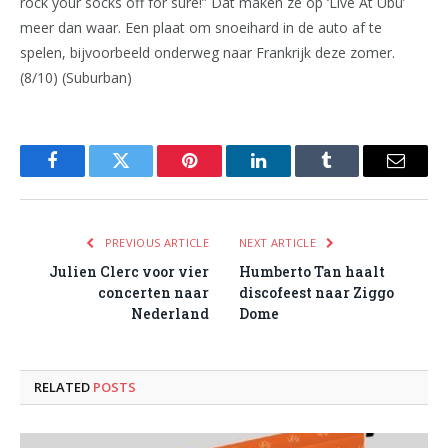
rock your socks off for sure!” Dat maken ze op ‘Live At Ubu’
meer dan waar. Een plaat om snoeihard in de auto af te
spelen, bijvoorbeeld onderweg naar Frankrijk deze zomer.
(8/10) (Suburban)
Facebook
Twitter
Pinterest
LinkedIn
Tumblr
Email
PREVIOUS ARTICLE
NEXT ARTICLE
Julien Clerc voor vier
Humberto Tan haalt
concerten naar
discofeest naar Ziggo
Nederland
Dome
RELATED
POSTS