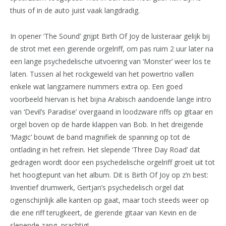
thuis of in de auto juist vaak langdradig.
In opener ‘The Sound’ grijpt Birth Of Joy de luisteraar gelijk bij
de strot met een gierende orgelriff, om pas ruim 2 uur later na
een lange psychedelische uitvoering van ‘Monster’ weer los te
laten. Tussen al het rockgeweld van het powertrio vallen
enkele wat langzamere nummers extra op. Een goed
voorbeeld hiervan is het bijna Arabisch aandoende lange intro
van ‘Devil’s Paradise’ overgaand in loodzware riffs op gitaar en
orgel boven op de harde klappen van Bob. In het dreigende
‘Magic’ bouwt de band magnifiek de spanning op tot de
ontlading in het refrein. Het slepende ‘Three Day Road’ dat
gedragen wordt door een psychedelische orgelriff groeit uit tot
het hoogtepunt van het album. Dit is Birth Of Joy op z’n best:
Inventief drumwerk, Gertjan’s psychedelisch orgel dat
ogenschijnlijk alle kanten op gaat, maar toch steeds weer op
die ene riff terugkeert, de gierende gitaar van Kevin en de
slepende zang, prachtig!