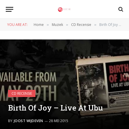
YOU ARE AT:
Home
Muziek
CD Recensie
Birth Of Joy – Live At Ubu
»
»
»
CD RECENSIE
Birth Of Joy – Live At Ubu
BY
JOOST WIJDEVEN
28 MEI 2015