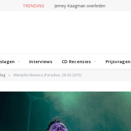
TRENDING
Jerney Kaagman overleden
rslagen
Interviews
CD Recensies
Prijsvragen
lag
Memphis Maniacs (Paradiso, 28-03-2015)
»