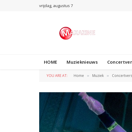
vrijdag, augustus 7
HOME
Muzieknieuws
Concertve
YOU ARE AT:
Home
Muziek
Concertvers
»
»