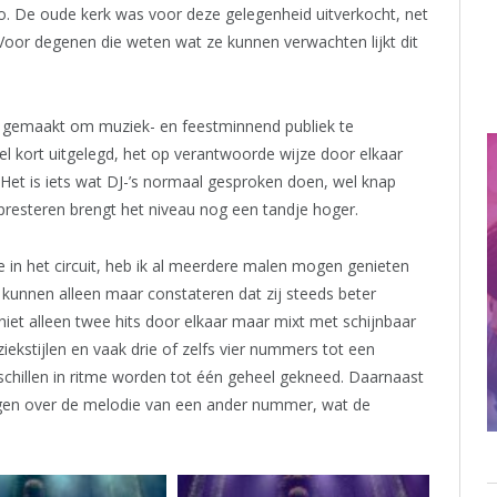
so. De oude kerk was voor deze gelegenheid uitverkocht, net
Voor degenen die weten wat ze kunnen verwachten lijkt dit
 gemaakt om muziek- en feestminnend publiek te
l kort uitgelegd, het op verantwoorde wijze door elkaar
Het is iets wat DJ-’s normaal gesproken doen, wel knap
 presteren brengt het niveau nog een tandje hoger.
 in het circuit, heb ik al meerdere malen mogen genieten
 kunnen alleen maar constateren dat zij steeds beter
et alleen twee hits door elkaar maar mixt met schijnbaar
ekstijlen en vaak drie of zelfs vier nummers tot een
chillen in ritme worden tot één geheel gekneed. Daarnaast
gen over de melodie van een ander nummer, wat de