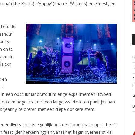
a’ (The Knack) , ‘Happy’ (Pharrell Williams) en ‘Freestyler’
d dat de
jn maar
danige
en èn te
w en de
E
ls een
G
S
s en
p
ek
 in een obscuur laboratorium enge experimenten uitvoert
G
ek op een hoge kist met een lange zwarte leren punk jas aan
D
o’s ‘Jeanny’ te oreren met een diepe donkere stem.
d zeer divers en dus eigenlijk ook een soort mash-up is, heeft
n feest (der herkenning) en vanaf het begin overheerst de