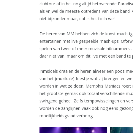
clubtour af in het nog altijd betoverende Paradi
als vrijwel de meeste optredens van deze band. 
niet bijzonder maar, dat is het toch wel!
De heren van MM hebben zich de kunst machtig
entertainen met live gespeelde mash-ups. Oftewe
spelen van twee of meer muzikale hitnummers . 
daar niet van, maar om dit live met een band te
Inmiddels draaien de heren alweer een poos mee
van het (muzikale) feestje wat zij brengen en we
worden in wat ze doen. Memphis Maniacs roert ni
het grootste gemak ook totaal verschillende muzi
swingend geheel. Zelfs tempowisselingen en vers
worden de zanglijnen vaak ook nog eens gezon
moeilijkheidsgraad verhoogt.