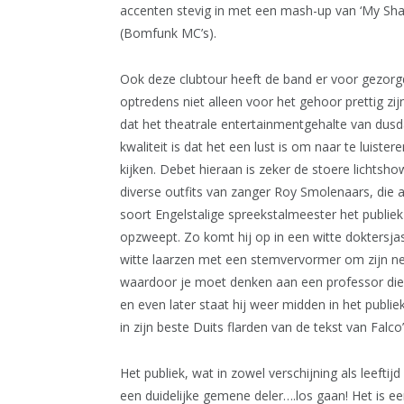
accenten stevig in met een mash-up van ‘My Sharon
(Bomfunk MC’s).
Ook deze clubtour heeft de band er voor gezorg
optredens niet alleen voor het gehoor prettig zi
dat het theatrale entertainmentgehalte van dus
kwaliteit is dat het een lust is om naar te luister
kijken. Debet hieraan is zeker de stoere lichtsho
diverse outfits van zanger Roy Smolenaars, die a
soort Engelstalige spreekstalmeester het publiek
opzweept. Zo komt hij op in een witte doktersja
witte laarzen met een stemvervormer om zijn n
waardoor je moet denken aan een professor die
en even later staat hij weer midden in het publi
in zijn beste Duits flarden van de tekst van Falc
Het publiek, wat in zowel verschijning als leeftij
een duidelijke gemene deler….los gaan! Het is ee