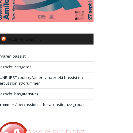
MUZIKANTENBANK
rvaren bassist
ezocht: zangeres
UNBURST country/americana zoekt bassist en
ercussionist/drummer
ezocht: basgitarist(e)
rummer / percussionist for acoustic jazz group