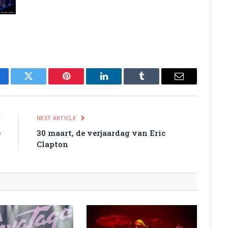
cebook
Twitter
Pinterest
LinkedIn
Tumblr
Email
E
NEXT ARTICLE
e
30 maart, de verjaardag van Eric
Clapton