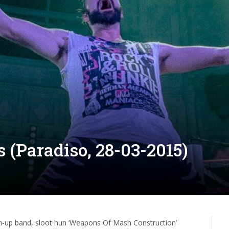
(Paradiso, 28-03-2015)
-up band, sloot hun ‘Weapons Of Mash Construction’