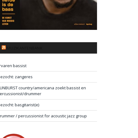
MUZIKANTENBANK
rvaren bassist
ezocht: zangeres
UNBURST country/americana zoekt bassist en
ercussionist/drummer
ezocht: basgitarist(e)
rummer / percussionist for acoustic jazz group