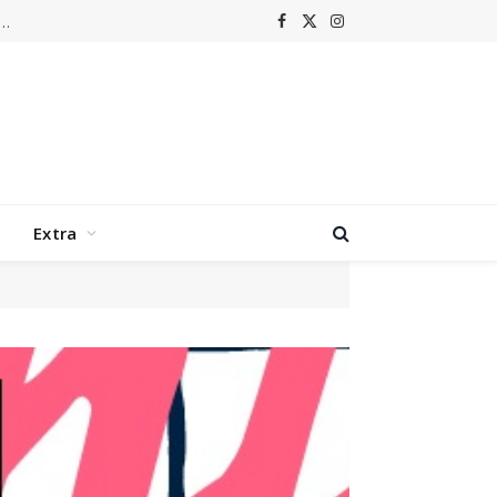
m laat Grenswerk terugkeren naar de hoogtijdagen van nu-metal
Facebook
X
Instagram
(Twitter)
Extra