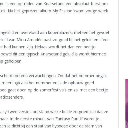
ium is een optreden van Knarsetand een absoluut feest om
riteit. Na het geprezen album My Ecsape kwam vorige week
alsageluid en overvloed aan koperblazers, meteen het gevoel
geluid van Miou Amadée past zo goed bij het geluid en sfeer
r had kunnen zijn. Helaas wordt het dan een beetje
oewel dit een typisch Knarsetand geluid is wordt hiermee
ep geholpen.
 dat schept meteen verwachtingen. Omdat het nummer begint
er meer logica in het nummer en is de opbouw goed
ed gaat doen op de zomerfestivals en zal met een beetje
radiozenders.
ntasy’ twee versies ontstaan welke beide zo goed zijn dat ze
 maar. In de eerste minuut van ‘Fantasy Part II’ wordt je
en je dichtbij een staat van hypnose door de stem van