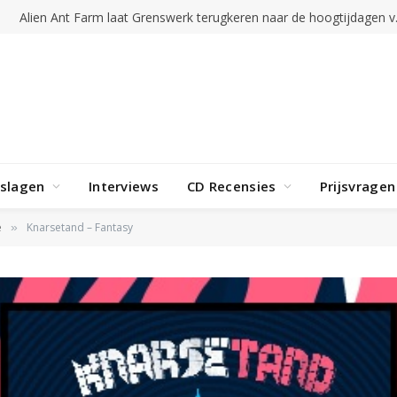
Alien Ant Far
rslagen
Interviews
CD Recensies
Prijsvragen
e
Knarsetand – Fantasy
»