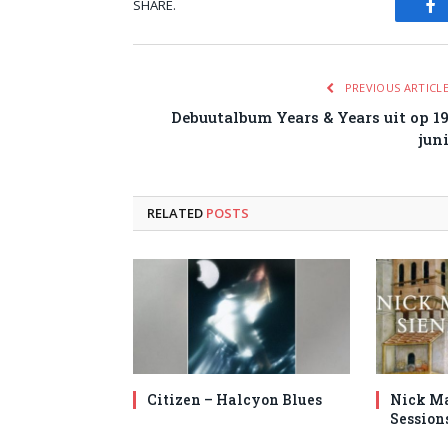
SHARE.
Fa
PREVIOUS ARTICL
Debuutalbum Years & Years uit op 1
jun
RELATED
POSTS
Citizen – Halcyon Blues
Nick Ma
Session