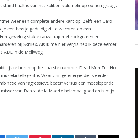
oestand haalt is van het kaliber “volumeknop op tien graag”.
ritme weer een complete andere kant op. Zelfs een Caro
 je een beetje geduldig zit te wachten op een
 Een geweldig stukje rauwe rap met rockgitaren en
deren bij Skrillex. Als ik me niet vergis heb ik deze eerder
ns ADE in de Melkweg.
uidelijk te horen op het laatste nummer ‘Dead Men Tell No
muziekintellegentie. Waanzinnige energie die ik eerder
mbinatie van “agressieve beats” versus een meeslepende
e misser van Danza de la Muerte helemaal goed en is mijn