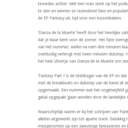
tevreden achter. Met tien man sterk op het pod
te zien en winnen ze razendsnel fans en popula
de EP Fantasy uit, tijd voor een tussenbalans.
‘Danza de la Muerte’ heeft door het heerlijke s
dat je klaar bent voor de zomer. Het fijne stem
van het nummer, welke na ruim drie minuten klaa
overbodig verlengt met twee minuten dubstep. H
het hele sfeertje van Danza de la Muerte om ze
‘Fantasy Part I’ is de titeldrager van de EP en
met de breakbeats en dubstep van de band zit 
opgemaakt. Een nummer wat het ongetwijfeld go
geluk opgepakt gaan worden door de landelijke 
Waarschijnlijk waren er bij het schrijven van ‘Fa
allebei uitgewerkt zijn tot aparte track. Gelukkig
meegenomen op een zweverige fantasiereis en b