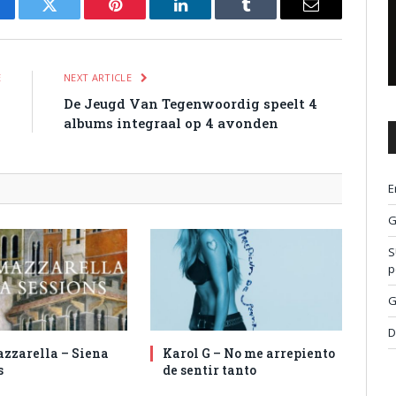
cebook
Twitter
Pinterest
LinkedIn
Tumblr
Email
E
NEXT ARTICLE
9
De Jeugd Van Tegenwoordig speelt 4
i
albums integraal op 4 avonden
E
G
S
p
G
D
zzarella – Siena
Karol G – No me arrepiento
s
de sentir tanto