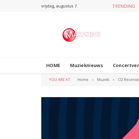
vrijdag, augustus 7
TRENDING
HOME
Muzieknieuws
Concertve
YOU ARE AT:
Home
Muziek
CD Recensi
»
»