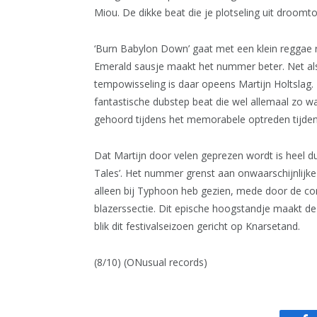
Miou. De dikke beat die je plotseling uit droomt
‘Burn Babylon Down’ gaat met een klein reggae 
Emerald sausje maakt het nummer beter. Net als
tempowisseling is daar opeens Martijn Holtslag.
fantastische dubstep beat die wel allemaal zo waar
gehoord tijdens het memorabele optreden tijde
Dat Martijn door velen geprezen wordt is heel d
Tales’. Het nummer grenst aan onwaarschijnlijke 
alleen bij Typhoon heb gezien, mede door de co
blazerssectie. Dit epische hoogstandje maakt d
blik dit festivalseizoen gericht op Knarsetand.
(8/10) (ONusual records)