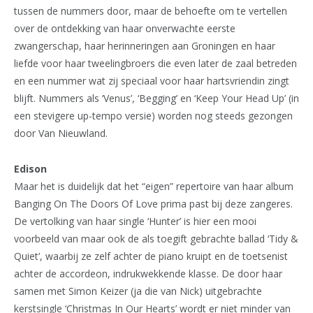
tussen de nummers door, maar de behoefte om te vertellen
over de ontdekking van haar onverwachte eerste
zwangerschap, haar herinneringen aan Groningen en haar
liefde voor haar tweelingbroers die even later de zaal betreden
en een nummer wat zij speciaal voor haar hartsvriendin zingt
blijft. Nummers als ‘Venus’, ‘Begging’ en ‘Keep Your Head Up’ (in
een stevigere up-tempo versie) worden nog steeds gezongen
door Van Nieuwland.
Edison
Maar het is duidelijk dat het “eigen” repertoire van haar album
Banging On The Doors Of Love prima past bij deze zangeres.
De vertolking van haar single ‘Hunter’ is hier een mooi
voorbeeld van maar ook de als toegift gebrachte ballad ‘Tidy &
Quiet’, waarbij ze zelf achter de piano kruipt en de toetsenist
achter de accordeon, indrukwekkende klasse. De door haar
samen met Simon Keizer (ja die van Nick) uitgebrachte
kerstsingle ‘Christmas In Our Hearts’ wordt er niet minder van