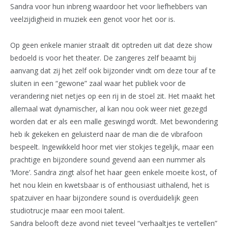
Sandra voor hun inbreng waardoor het voor liefhebbers van
veelzijdigheid in muziek een genot voor het oor is.
Op geen enkele manier straalt dit optreden uit dat deze show
bedoeld is voor het theater. De zangeres zelf beaamt bij
aanvang dat zij het zelf ook bijzonder vindt om deze tour af te
sluiten in een “gewone” zaal waar het publiek voor de
verandering niet netjes op een rij in de stoel zit. Het maakt het
allemaal wat dynamischer, al kan nou ook weer niet gezegd
worden dat er als een malle geswingd wordt. Met bewondering
heb ik gekeken en geluisterd naar de man die de vibrafoon
bespeelt. Ingewikkeld hoor met vier stokjes tegelijk, maar een
prachtige en bijzondere sound gevend aan een nummer als
‘More’. Sandra zingt alsof het haar geen enkele moeite kost, of
het nou klein en kwetsbaar is of enthousiast uithalend, het is
spatzuiver en haar bijzondere sound is overduidelijk geen
studiotrucje maar een mooi talent.
Sandra belooft deze avond niet teveel “verhaaltjes te vertellen”