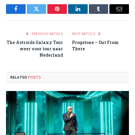
Facebook
Twitter
Pinterest
LinkedIn
Tumblr
Email
PREVIOUS ARTICLE
NEXT ARTICLE
The Astroids Galaxy Tour
Progstone – Out From
weer voor tour naar
There
Nederland
RELATED
POSTS