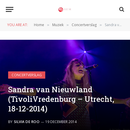
YOU ARE AT:
Home
Muziek
Concertverslag
Sandra van Nieuwland (TivoliVredenburg – Utrecht, 18-12-2014)
»
»
»
CONCERTVERSLAG
Sandra van Nieuwland
(TivoliVredenburg – Utrecht,
18-12-2014)
BY
SILVIA DE ROO
19 DECEMBER 2014