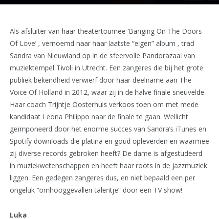
Als afsluiter van haar theatertournee ‘Banging On The Doors
Of Love’ , vernoemd naar haar laatste “eigen” album , trad
Sandra van Nieuwland op in de sfeervolle Pandorazaal van
muziektempel Tivoli in Utrecht. Een zangeres die bij het grote
publiek bekendheid verwierf door haar deelname aan The
Voice Of Holland in 2012, waar zij in de halve finale sneuvelde.
Haar coach Trijntje Oosterhuis verkoos toen om met mede
kandidaat Leona Philippo naar de finale te gaan. Wellicht
geïmponeerd door het enorme succes van Sandra’s iTunes en
Spotify downloads die platina en goud opleverden en waarmee
zij diverse records gebroken heeft? De dame is afgestudeerd
in muziekwetenschappen en heeft haar roots in de jazzmuziek
liggen. Een gedegen zangeres dus, en niet bepaald een per
ongeluk “omhooggevallen talentje” door een TV show!
Luka