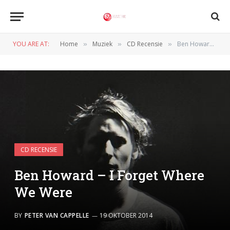
YOU ARE AT:
Home
Muziek
CD Recensie
Ben Howard – I Forget Where We Were
»
»
»
CD RECENSIE
Ben Howard – I Forget Where
We Were
BY
PETER VAN CAPPELLE
19 OKTOBER 2014