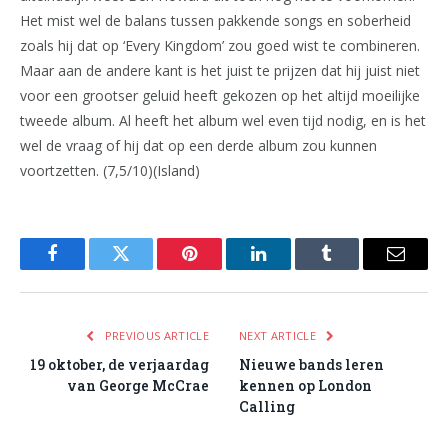
Het mist wel de balans tussen pakkende songs en soberheid
zoals hij dat op ‘Every Kingdom’ zou goed wist te combineren.
Maar aan de andere kant is het juist te prijzen dat hij juist niet
voor een grootser geluid heeft gekozen op het altijd moeilijke
tweede album. Al heeft het album wel even tijd nodig, en is het
wel de vraag of hij dat op een derde album zou kunnen
voortzetten. (7,5/10)(Island)
Facebook
Twitter
Pinterest
LinkedIn
Tumblr
Email
PREVIOUS ARTICLE
NEXT ARTICLE
19 oktober, de verjaardag
Nieuwe bands leren
van George McCrae
kennen op London
Calling