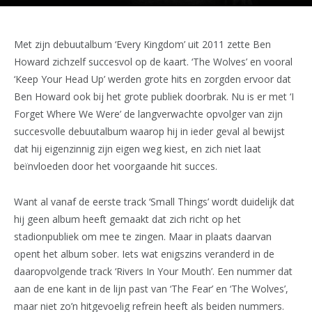
Met zijn debuutalbum ‘Every Kingdom’ uit 2011 zette Ben
Howard zichzelf succesvol op de kaart. ‘The Wolves’ en vooral
‘Keep Your Head Up’ werden grote hits en zorgden ervoor dat
Ben Howard ook bij het grote publiek doorbrak. Nu is er met ‘I
Forget Where We Were’ de langverwachte opvolger van zijn
succesvolle debuutalbum waarop hij in ieder geval al bewijst
dat hij eigenzinnig zijn eigen weg kiest, en zich niet laat
beïnvloeden door het voorgaande hit succes.
Want al vanaf de eerste track ‘Small Things’ wordt duidelijk dat
hij geen album heeft gemaakt dat zich richt op het
stadionpubliek om mee te zingen. Maar in plaats daarvan
opent het album sober. Iets wat enigszins veranderd in de
daaropvolgende track ‘Rivers In Your Mouth’. Een nummer dat
aan de ene kant in de lijn past van ‘The Fear’ en ‘The Wolves’,
maar niet zo’n hitgevoelig refrein heeft als beiden nummers.