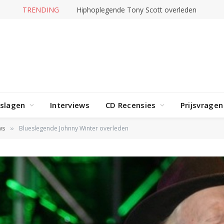
TRENDING
Hiphoplegende Tony Scott overleden
rslagen
Interviews
CD Recensies
Prijsvragen
ws
Blueslegende Johnny Winter overleden
»