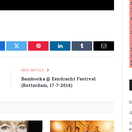
cebook
Twitter
Pinterest
LinkedIn
Tumblr
Email
E
NEXT ARTICLE
l
Bambooka @ Eendracht Festival
(Rotterdam, 17-7-2014)
E
G
S
p