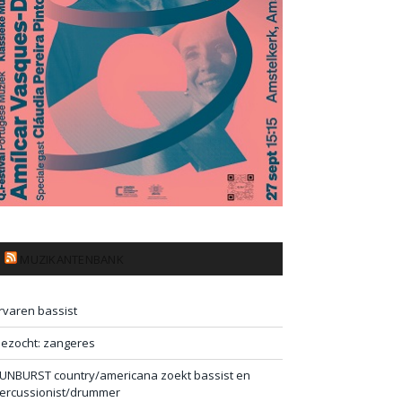
MUZIKANTENBANK
rvaren bassist
ezocht: zangeres
UNBURST country/americana zoekt bassist en
ercussionist/drummer