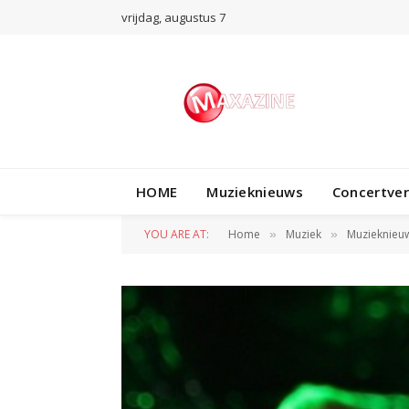
vrijdag, augustus 7
HOME
Muzieknieuws
Concertve
YOU ARE AT:
Home
Muziek
Muzieknieu
»
»