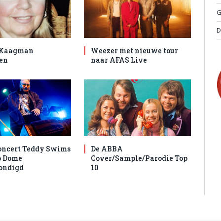
G
D
 Kaagman
Weezer met nieuwe tour
en
naar AFAS Live
oncert Teddy Swims
De ABBA
o Dome
Cover/Sample/Parodie Top
ondigd
10