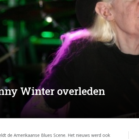
nny Winter overleden
eldt de Amerikaanse Blues Scene. Het nieuws werd ook