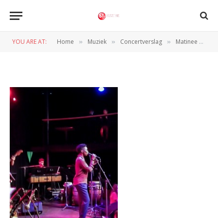
SS1-2
YOU ARE AT:
Home
Muziek
Concertverslag
Matinee du Monde met speciale gast Sabrina Starke (Poppodium Grounds, 03-11-2013)
»
»
»
BY
BERT VETHAAK
4 NOVEMBER 2013