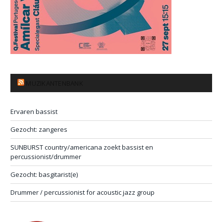
MUZIKANTENBANK
Ervaren bassist
Gezocht: zangeres
SUNBURST country/americana zoekt bassist en
percussionist/drummer
Gezocht: basgitarist(e)
Drummer / percussionist for acoustic jazz group