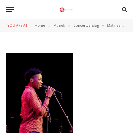
SAMSUNG CAMERA
PICTURES
YOU ARE AT:
Home
Muziek
Concertverslag
Matinee du Monde met speciale gast Sabrina Starke (Poppodium Grounds, 03-11-2013)
»
»
»
BY
BERT VETHAAK
4 NOVEMBER 2013