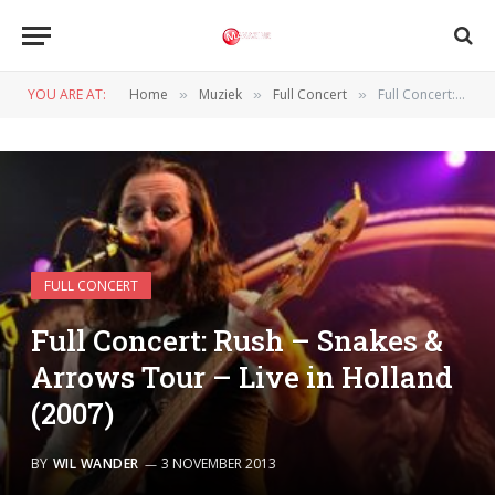
YOU ARE AT:
Home
Muziek
Full Concert
Full Concert: Rush – Snakes & Arrows Tour – Live in Holland (2007)
»
»
»
FULL CONCERT
Full Concert: Rush – Snakes &
Arrows Tour – Live in Holland
(2007)
BY
WIL WANDER
3 NOVEMBER 2013