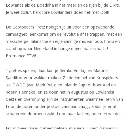
Lowlands als de Boeddha in het meer en de rijen bij de Dixi’s.
Je weet zolluf, hardcore Lowlanders doen het met Dolf!
De Gebroeders Fretz nodigen je uit voor een opzwepende
campagnebijeenkomst om de revolutie af te trappen, met een
messcherpe, hilarische en eigenzinnige mix van pop, hoop en
stand-up waar Nederland in bange dagen naar smacht!
Bromance FTW!
Typetjes spelen, daar kun je Remko Vrijdag en Martine
Sandifort voor wakker maken. Ze deden het van Kopspijkers
tot DWDD (van Mark Rutte en Jolande Sap tot boer Aad en
boerin Henrieke) en ze doen het in augustus op Lowlands!
Gekte en overdrijving zijn de instrumenten waarmee Henry van
Loon de poten onder je stoel vandaan zaagt, zodat je er al
schaterend doorheen zakt. Loon naar lachen, noemen we dat.
En nog veel meer comedyhelden: Ava Vidal | Bert Gabriels |