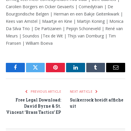
Carolien Borgers en Ocker Gevaerts | Comedytrain | De
Bourgondische Belgen | Herman en een Bakje Geitenkwark |
Kees van Amstel | Maartje en Kine | Martijn Koning | Monica
Da Silva Trio | De Partizanen | Pepijn Schoneveld | René van
Meurs | Soundos |Tex de Wit | Thijs van Domburg | Tim
Fransen | William Boeva
Facebook
Twitter
Pinterest
LinkedIn
Tumblr
Email
PREVIOUS ARTICLE
NEXT ARTICLE
Free Legal Download:
Suikerrock breidt affiche
David Byrne & St.
uit
Vincent ‘Brass Tactics’ EP