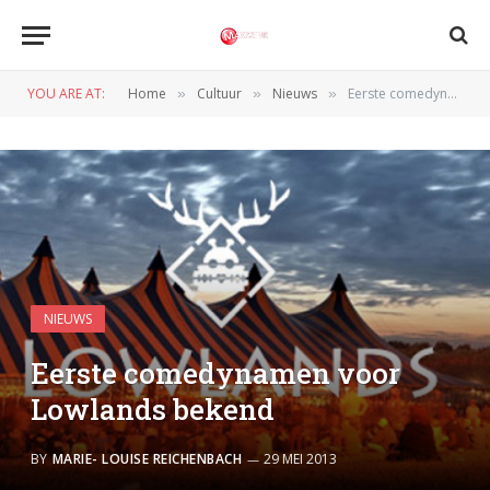
YOU ARE AT:
Home
Cultuur
Nieuws
Eerste comedynamen voor Lowlands bekend
»
»
»
NIEUWS
Eerste comedynamen voor
Lowlands bekend
BY
MARIE- LOUISE REICHENBACH
29 MEI 2013