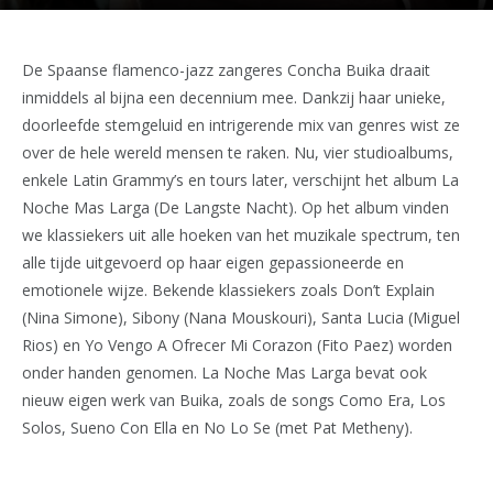
De Spaanse flamenco-jazz zangeres Concha Buika draait
inmiddels al bijna een decennium mee. Dankzij haar unieke,
doorleefde stemgeluid en intrigerende mix van genres wist ze
over de hele wereld mensen te raken. Nu, vier studioalbums,
enkele Latin Grammy’s en tours later, verschijnt het album La
Noche Mas Larga (De Langste Nacht). Op het album vinden
we klassiekers uit alle hoeken van het muzikale spectrum, ten
alle tijde uitgevoerd op haar eigen gepassioneerde en
emotionele wijze. Bekende klassiekers zoals Don’t Explain
(Nina Simone), Sibony (Nana Mouskouri), Santa Lucia (Miguel
Rios) en Yo Vengo A Ofrecer Mi Corazon (Fito Paez) worden
onder handen genomen. La Noche Mas Larga bevat ook
nieuw eigen werk van Buika, zoals de songs Como Era, Los
Solos, Sueno Con Ella en No Lo Se (met Pat Metheny).