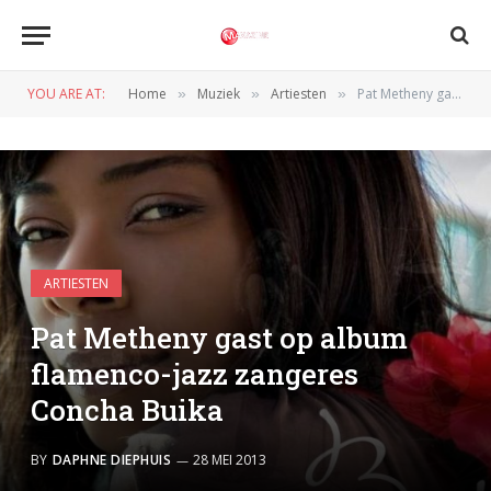
YOU ARE AT:
Home
Muziek
Artiesten
Pat Metheny gast op album flamenco-jazz zangeres Concha Buika
»
»
»
ARTIESTEN
Pat Metheny gast op album
flamenco-jazz zangeres
Concha Buika
BY
DAPHNE DIEPHUIS
28 MEI 2013