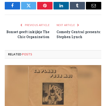
Facebook
Twitter
Pinterest
LinkedIn
Tumblr
Email
PREVIOUS ARTICLE
NEXT ARTICLE
Boxset geeft inkijkje The
Comedy Central presents:
Chic Organization
Stephen Lynch
RELATED
POSTS