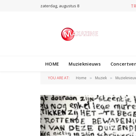
zaterdag, augustus 8
T
HOME
Muzieknieuws
Concertve
YOU ARE AT:
Home
Muziek
Muzieknieu
»
»