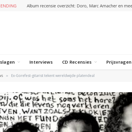
RENDING
Album recensie overzicht: Doro, Marc Amacher en mee
rslagen
Interviews
CD Recensies
Prijsvragen
ws
Ex-Gorefest-gitarist tekent wereldwijde platendeal
»