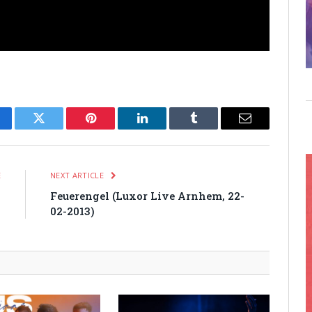
cebook
Twitter
Pinterest
LinkedIn
Tumblr
Email
E
NEXT ARTICLE
,
Feuerengel (Luxor Live Arnhem, 22-
)
02-2013)