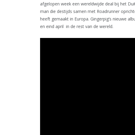
afgelopen week een wereldwijde deal bij het Du
man die destijds samen met Roadrunner opricht
heeft gemaakt in Europa. Gingerpig’s nieuwe alb
en eind april in de rest van de wereld.