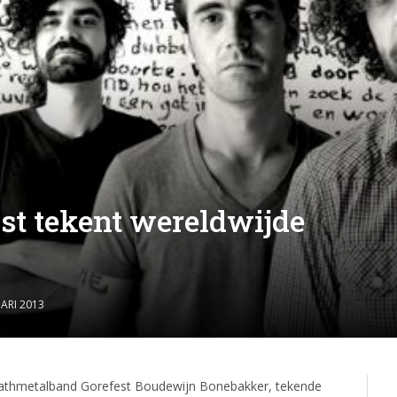
ist tekent wereldwijde
ARI 2013
deathmetalband Gorefest Boudewijn Bonebakker, tekende