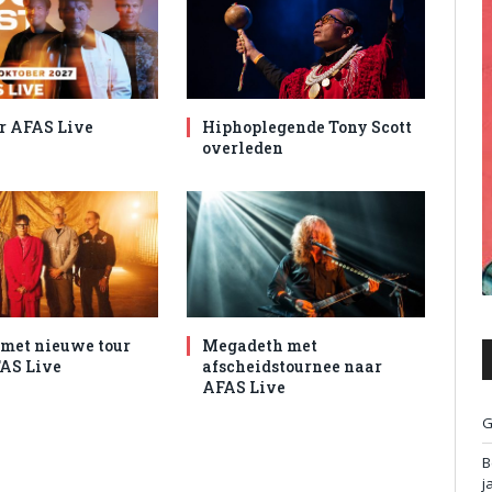
r AFAS Live
Hiphoplegende Tony Scott
overleden
met nieuwe tour
Megadeth met
AS Live
afscheidstournee naar
AFAS Live
G
B
j