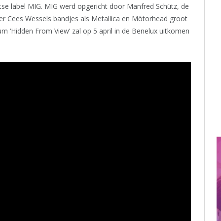
itse label MIG. MIG werd opgericht door Manfred Schütz, de
er Cees Wessels bandjes als Metallica en Mötorhead groot
um ‘Hidden From View’ zal op 5 april in de Benelux uitkomen