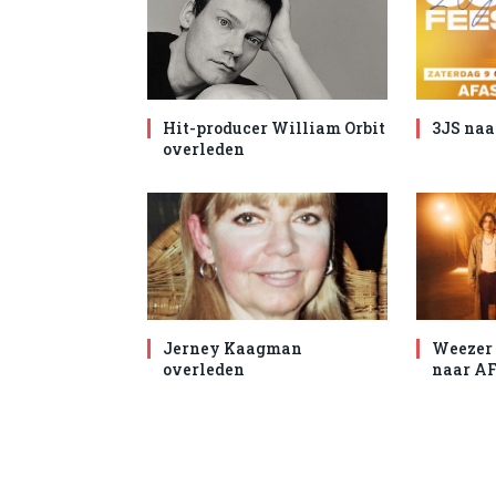
Hit-producer William Orbit
3JS naa
overleden
Jerney Kaagman
Weezer 
overleden
naar AF