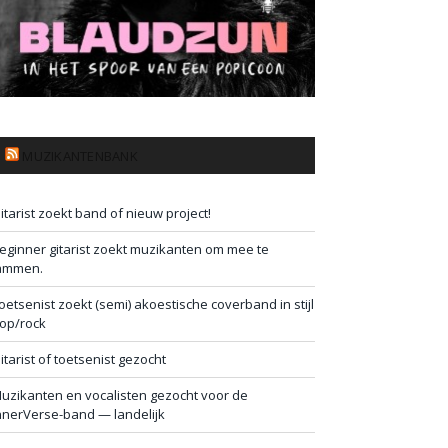
MUZIKANTENBANK
itarist zoekt band of nieuw project!
eginner gitarist zoekt muzikanten om mee te
ammen.
oetsenist zoekt (semi) akoestische coverband in stijl
op/rock
itarist of toetsenist gezocht
uzikanten en vocalisten gezocht voor de
nnerVerse-band — landelijk