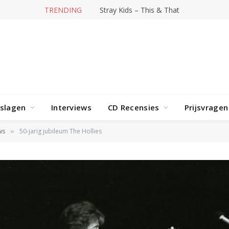
TRENDING
Stray Kids – This & That
rslagen
Interviews
CD Recensies
Prijsvragen
ws
50-jarig jubileum The Hollies
»