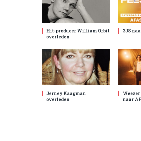
Hit-producer William Orbit
3JS naa
overleden
Jerney Kaagman
Weezer 
overleden
naar AF