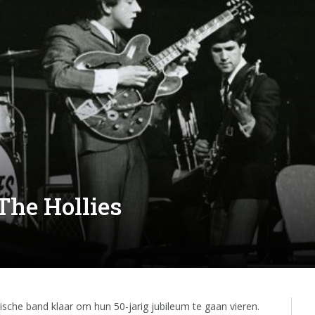
The Hollies
ische band klaar om hun 50-jarig jubileum te gaan vieren.