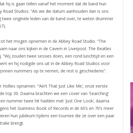
dat hij is gaan tellen vanaf het moment dat de band hun
y Road Studios. “Als we die datum aanhouden dan is ons
nog twee originele leden van de band over, te weten drummer
67).
s tot het mogen opnemen in de Abbey Road Studio. “The
am naar ons kijken in de Cavern in Liverpool. The Beatles
ij. “Wij zouden twee sessies doen, een rond lunchtijd en een
hem en hij nodigde ons uit in de Abbey Road Studios voor
egonnen nummers op te nemen, de rest is geschiedenis”.
 Hollies opnamen. “‘Ain’t That Just Like Me’, onze eerste
 de top 30. Daarna brachten we een cover van ‘Searching’
een nummer twee hit hadden met ‘Just One Look’, daarna
 volgens het Guinness Book of Records in de 60’s en 70’s meer
ieren hun jubileum tijdens een tournee die ze over een paar
alie brengt.