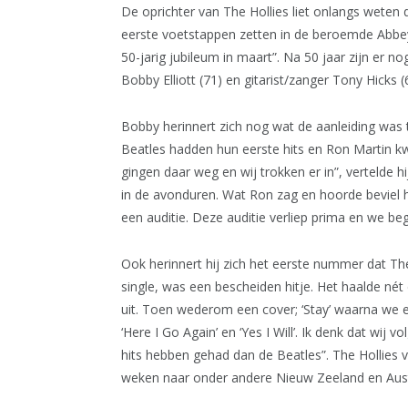
De oprichter van The Hollies liet onlangs weten 
eerste voetstappen zetten in de beroemde Abbe
50-jarig jubileum in maart”. Na 50 jaar zijn er 
Bobby Elliott (71) en gitarist/zanger Tony Hicks (
Bobby herinnert zich nog wat de aanleiding wa
Beatles hadden hun eerste hits en Ron Martin kw
gingen daar weg en wij trokken er in”, vertelde h
in de avonduren. Wat Ron zag en hoorde beviel 
een auditie. Deze auditie verliep prima en we b
Ook herinnert hij zich het eerste nummer dat The
single, was een bescheiden hitje. Het haalde nét
uit. Toen wederom een cover; ‘Stay’ waarna we 
‘Here I Go Again’ en ‘Yes I Will’. Ik denk dat wij
hits hebben gehad dan de Beatles”. The Hollies v
weken naar onder andere Nieuw Zeeland en Austr