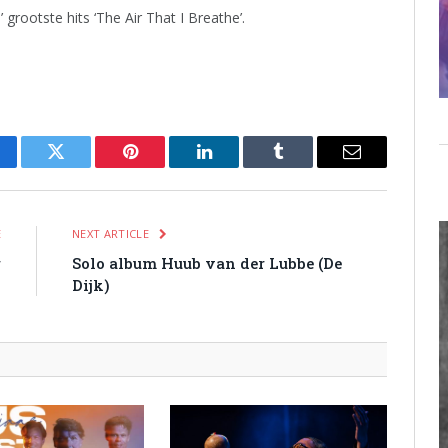
 grootste hits ‘The Air That I Breathe’.
cebook
Twitter
Pinterest
LinkedIn
Tumblr
Email
E
NEXT ARTICLE
r
Solo album Huub van der Lubbe (De
Dijk)