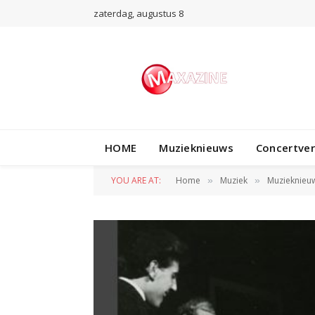
zaterdag, augustus 8
HOME
Muzieknieuws
Concertve
YOU ARE AT:
Home
Muziek
Muzieknieu
»
»