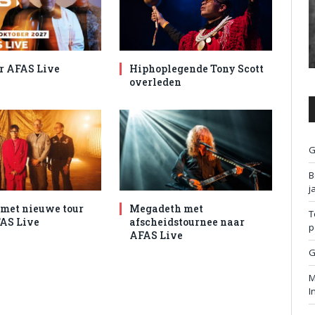
r AFAS Live
Hiphoplegende Tony Scott
overleden
G
B
j
met nieuwe tour
Megadeth met
T
AS Live
afscheidstournee naar
p
AFAS Live
G
M
I