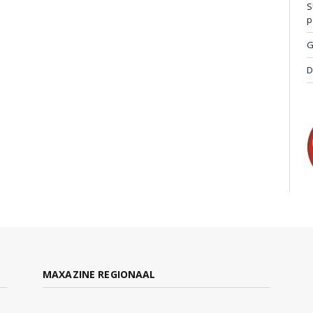
S
p
G
D
MAXAZINE REGIONAAL