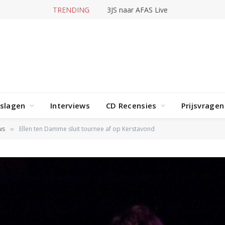
Alien Ant Far
rslagen
Interviews
CD Recensies
Prijsvragen
ws
Ellen ten Damme sluit tournee af op Kerstavond
»