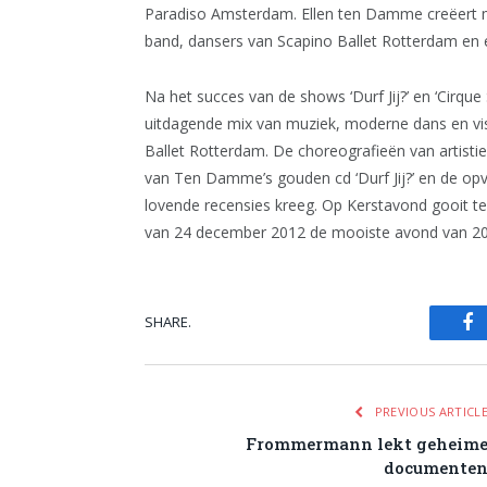
Paradiso Amsterdam. Ellen ten Damme creëert me
band, dansers van Scapino Ballet Rotterdam en
Na het succes van de shows ‘Durf Jij?’ en ‘Cirque
uitdagende mix van muziek, moderne dans en vis
Ballet Rotterdam. De choreografieën van artistie
van Ten Damme’s gouden cd ‘Durf Jij?’ en de opv
lovende recensies kreeg. Op Kerstavond gooit 
van 24 december 2012 de mooiste avond van 20
SHARE.
Fa
PREVIOUS ARTICL
Frommermann lekt geheim
documente