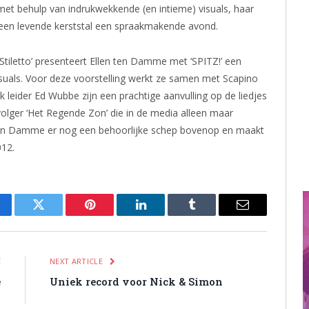
t behulp van indrukwekkende (en intieme) visuals, haar
 een levende kerststal een spraakmakende avond.
 Stiletto’ presenteert Ellen ten Damme met ‘SPITZ!’ een
uals. Voor deze voorstelling werkt ze samen met Scapino
k leider Ed Wubbe zijn een prachtige aanvulling op de liedjes
olger ‘Het Regende Zon’ die in de media alleen maar
ten Damme er nog een behoorlijke schep bovenop en maakt
12.
cebook
Twitter
Pinterest
LinkedIn
Tumblr
Email
E
NEXT ARTICLE
e
Uniek record voor Nick & Simon
n