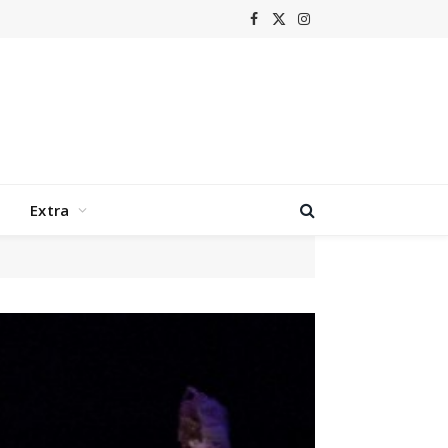
m laat Grenswerk terugkeren naar de hoogtijdagen van nu-metal
Facebook
X
Instagram
(Twitter)
Extra