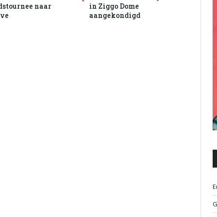
dstournee naar
in Ziggo Dome
ive
aangekondigd
E
G