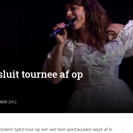
luit tournee af op
MBER 2012
dere Spitz!-tour op een wel heel spectaculaire wijze af in