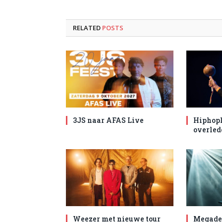
RELATED
POSTS
3JS naar AFAS Live
Hiphopl
overled
Weezer met nieuwe tour
Megade