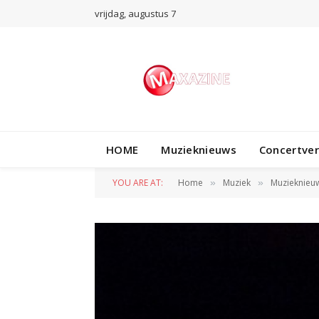
vrijdag, augustus 7
TRENDING
HOME
Muzieknieuws
Concertve
YOU ARE AT:
Home
Muziek
Muzieknieu
»
»