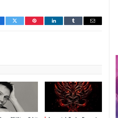
cebook
Twitter
Pinterest
LinkedIn
Tumblr
Email