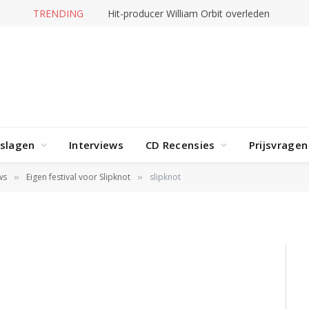
TRENDING
Hit-producer William Orbit overleden
rslagen
Interviews
CD Recensies
Prijsvragen
ws
Eigen festival voor Slipknot
slipknot
»
»