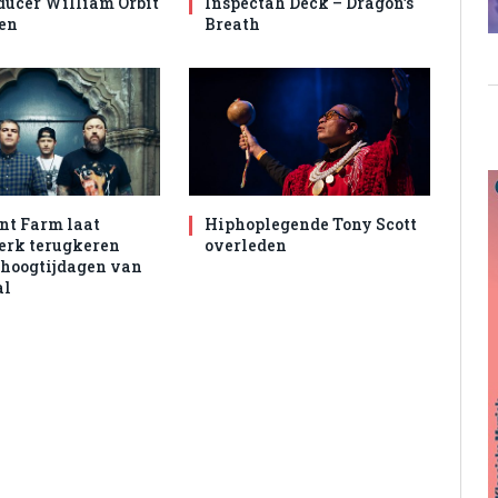
ducer William Orbit
Inspectah Deck – Dragon’s
en
Breath
nt Farm laat
Hiphoplegende Tony Scott
rk terugkeren
overleden
 hoogtijdagen van
al