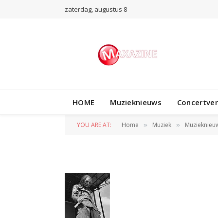
zaterdag, augustus 8
HOME
Muzieknieuws
Concertve
slipknot
YOU ARE AT:
Home
Muziek
Muzieknieu
»
»
BY
REDACTIE
4 JUNI 2012