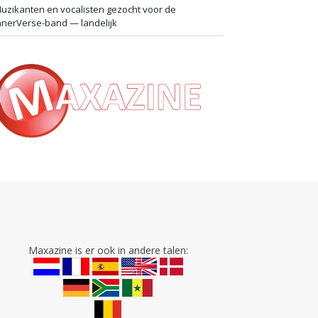
uzikanten en vocalisten gezocht voor de
nnerVerse-band — landelijk
Maxazine is er ook in andere talen: