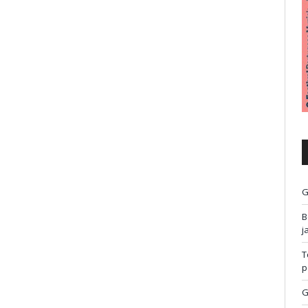
G
B
j
T
p
G