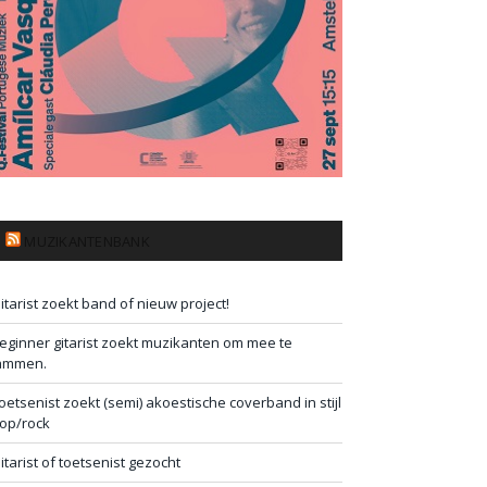
MUZIKANTENBANK
itarist zoekt band of nieuw project!
eginner gitarist zoekt muzikanten om mee te
ammen.
oetsenist zoekt (semi) akoestische coverband in stijl
op/rock
itarist of toetsenist gezocht