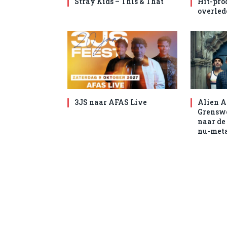
Stray Kids – This & That
Hit-pro
overled
3JS naar AFAS Live
Alien A
Grenswe
naar de
nu-met