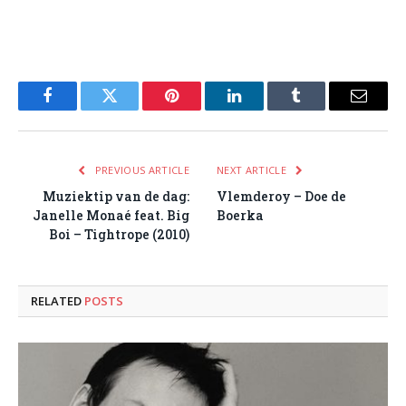
Facebook
Twitter
Pinterest
LinkedIn
Tumblr
Email
PREVIOUS ARTICLE
NEXT ARTICLE
Muziektip van de dag:
Vlemderoy – Doe de
Janelle Monaé feat. Big
Boerka
Boi – Tightrope (2010)
RELATED
POSTS