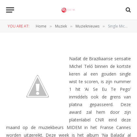
Single Michel Teló nu al
platina
YOU ARE AT:
Home
Muziek
Muzieknieuws
Single Michel Teló nu al platina
»
»
»
BY
REDACTIE
17 JANUARI 2012
Nadat de Braziliaanse sensatie
Michel Teló binnen de kortste
keren al een gouden single
wist te scoren, is zijn nummer
1 hit ‘Ai Se Eu Te Pego’
inmiddels ook de grens van
platina gepasseerd. Deze
award zal hem door zijn
platenlabel CNR eind deze
maand op de muziekbeurs MIDEM in het Franse Cannes
worden uitgereikt. Deze week is het album ‘Na Balada’ al