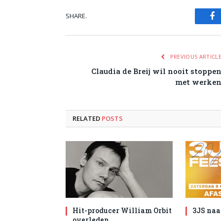
SHARE.
Fa
PREVIOUS ARTICL
Claudia de Breij wil nooit stoppe
met werke
RELATED
POSTS
Hit-producer William Orbit
3JS naa
overleden