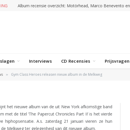
ING
Album recensie overzicht: Motörhead, Marco Benevento e
 releasen nieuw album
rslagen
Interviews
CD Recensies
Prijsvragen
ws
Gym Class Heroes releasen nieuw album in de Melkweg
»
hijnt het nieuwe album van de uit New York afkomstige band
met de titel ‘The Papercut Chronicles Part II’ is het vierde
e hiphopsensatie. A.s. zaterdag 21 januari vieren ze hun
n de Melkweg ter gelegenheid van dit nieuwe album.