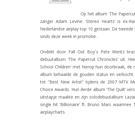
Op het album ‘The Papercut C
zanger Adam Levine. ‘Stereo Hearts’ is ex-Ra
Nederlandse airplay top 10 gestaan. De tweede s
sinds deze week in promotie.
Ondekt door Fall Out Boy´s Pete Wentz bra
debuutalbum ‘The Papercut Chronicles’ uit. Hi
School Children’ met hierop hun doorbraak, de 
album behaalde de gouden status en verkocht
tot “Best New Artist” tijdens de 2007 MTV M
Choice Awards. Hun derde album ‘The Quilt’ ve
uitstapje maakte en zijn solodebuutalbum Lazaru
single hit ‘Billionaire’ ft. Bruno Mars waarme
airplaycharts.