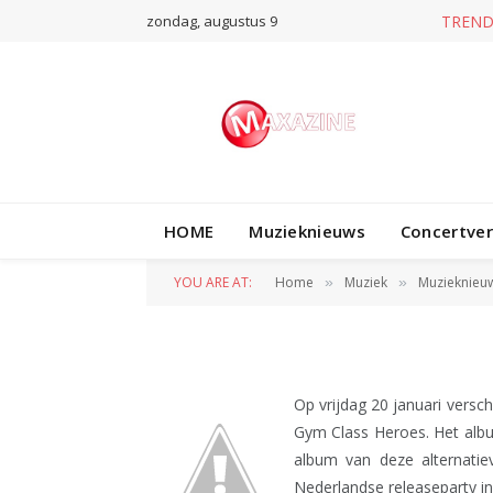
zondag, augustus 9
TREND
MUZIEKNIEUWS
Gym Class Heroes
HOME
Muzieknieuws
Concertve
in de Melkweg
YOU ARE AT:
Home
Muziek
Muzieknieu
»
»
BY
REDACTIE
17 JANUARI 2012
Op vrijdag 20 januari versc
Gym Class Heroes. Het album 
album van deze alternatiev
Nederlandse releaseparty i