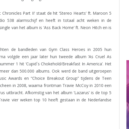
hronicles Part II’ staat de hit ‘Stereo Hearts’ ft. Maroon 5
dio 538 alarmschijf en heeft in totaal acht weken in de
ingle van het album is ‘Ass Back Home’ ft. Neon Hitch en is
chten de bandleden van Gym Class Heroes in 2005 hun
erna volgde een jaar later hun tweede album ‘As Cruel As
nummer 1 hit ‘Cupid´s Chokehold/Breakfast In America’. Het
 meer dan 500.000 albums. Ook werd de band uitgeroepen
usic Awards en “Choice Breakout Group” tijdens de Teen
rscheen in 2008, waarna frontman Travie McCoy in 2010 een
s uitbracht. Afkomstig van het album ‘Lazarus’ is de top 5
e Travie vier weken top 10 heeft gestaan in de Nederlandse