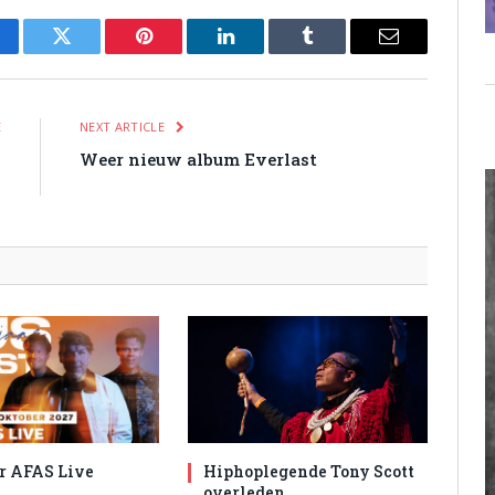
cebook
Twitter
Pinterest
LinkedIn
Tumblr
Email
E
NEXT ARTICLE
n
Weer nieuw album Everlast
n
r AFAS Live
Hiphoplegende Tony Scott
overleden