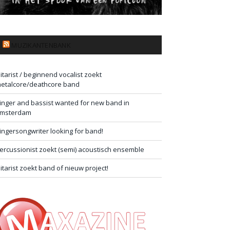
MUZIKANTENBANK
itarist / beginnend vocalist zoekt
etalcore/deathcore band
inger and bassist wanted for new band in
msterdam
ingersongwriter looking for band!
ercussionist zoekt (semi) acoustisch ensemble
itarist zoekt band of nieuw project!