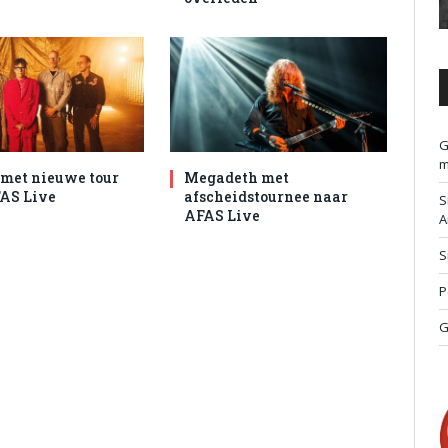
G
m
met nieuwe tour
Megadeth met
AS Live
afscheidstournee naar
S
AFAS Live
A
S
P
G