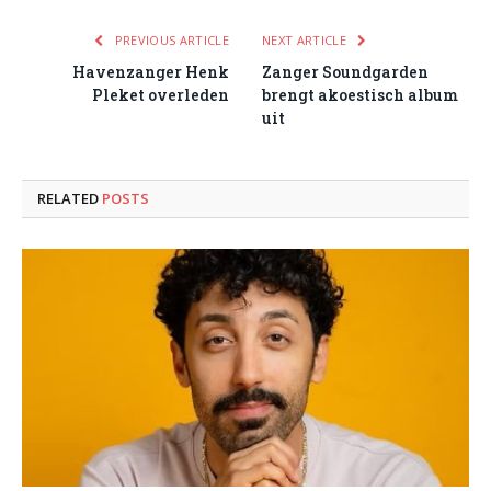
PREVIOUS ARTICLE
NEXT ARTICLE
Havenzanger Henk
Zanger Soundgarden
Pleket overleden
brengt akoestisch album
uit
RELATED
POSTS