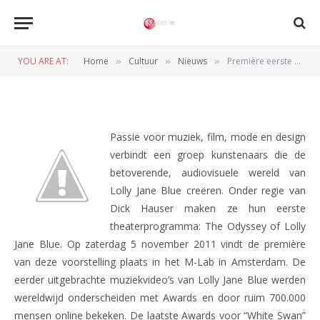
muziekvoorstelling Lolly Jane
Blue in Amsterdam
YOU ARE AT:
Home
Cultuur
Nieuws
Première eerste muziekvoorstelling Lolly Jane Blue in Amsterdam
»
»
»
BY
REDACTIE
23 OKTOBER 2011
Passie voor muziek, film, mode en design
verbindt een groep kunstenaars die de
betoverende, audiovisuele wereld van
Lolly Jane Blue creëren. Onder regie van
Dick Hauser maken ze hun eerste
theaterprogramma: The Odyssey of Lolly
Jane Blue. Op zaterdag 5 november 2011 vindt de première
van deze voorstelling plaats in het M-Lab in Amsterdam. De
eerder uitgebrachte muziekvideo’s van Lolly Jane Blue werden
wereldwijd onderscheiden met Awards en door ruim 700.000
mensen online bekeken. De laatste Awards voor “White Swan”