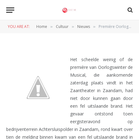
Première Oorlogswinter de
Musical in gevaar door brand
YOU ARE AT:
Home
Cultuur
Nieuws
Première Oorlogswinter de Musical in gevaar door brand
»
»
»
BY
REDACTIE
29 SEPTEMBER 2011
Het scheelde weinig of de
première van Oorlogswinter de
Musical, die aankomende
zaterdag plaats vindt in het
Zaantheater in Zaandam, had
niet door kunnen gaan door
een fel uitslaande brand. Het
gevaar ontstond toen
eergisteravond op
bedrijventerrein Achtersluispolder in Zaandam, rond kwart over
tien de melding binnen kwam van een fel uitslaande brand in