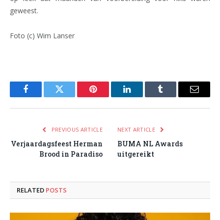
geweest.
Foto (c) Wim Lanser
Facebook
Twitter
Pinterest
LinkedIn
Tumblr
Email
PREVIOUS ARTICLE
NEXT ARTICLE
Verjaardagsfeest Herman
BUMA NL Awards
Brood in Paradiso
uitgereikt
RELATED
POSTS