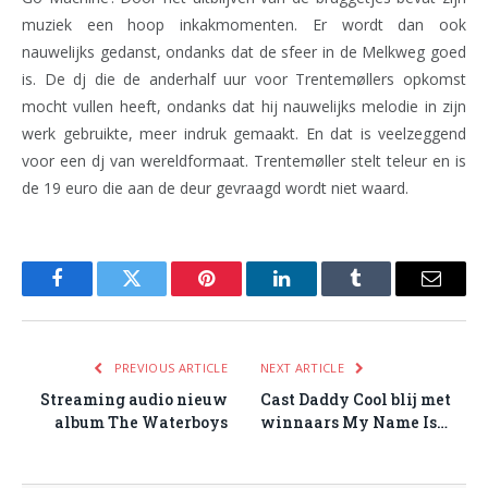
muziek een hoop inkakmomenten. Er wordt dan ook
nauwelijks gedanst, ondanks dat de sfeer in de Melkweg goed
is. De dj die de anderhalf uur voor Trentemøllers opkomst
mocht vullen heeft, ondanks dat hij nauwelijks melodie in zijn
werk gebruikte, meer indruk gemaakt. En dat is veelzeggend
voor een dj van wereldformaat. Trentemøller stelt teleur en is
de 19 euro die aan de deur gevraagd wordt niet waard.
Facebook
Twitter
Pinterest
LinkedIn
Tumblr
Email
PREVIOUS ARTICLE
NEXT ARTICLE
Streaming audio nieuw
Cast Daddy Cool blij met
album The Waterboys
winnaars My Name Is…