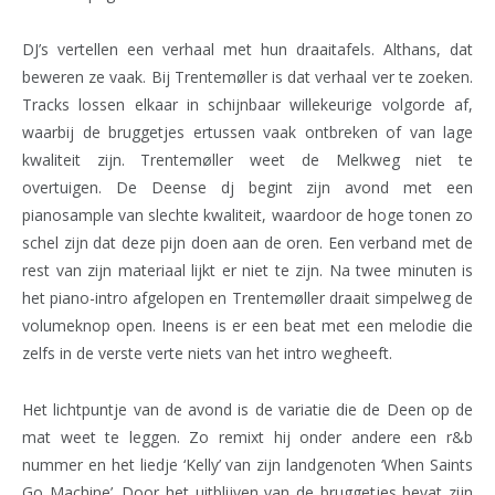
DJ’s vertellen een verhaal met hun draaitafels. Althans, dat
beweren ze vaak. Bij Trentemøller is dat verhaal ver te zoeken.
Tracks lossen elkaar in schijnbaar willekeurige volgorde af,
waarbij de bruggetjes ertussen vaak ontbreken of van lage
kwaliteit zijn. Trentemøller weet de Melkweg niet te
overtuigen. De Deense dj begint zijn avond met een
pianosample van slechte kwaliteit, waardoor de hoge tonen zo
schel zijn dat deze pijn doen aan de oren. Een verband met de
rest van zijn materiaal lijkt er niet te zijn. Na twee minuten is
het piano-intro afgelopen en Trentemøller draait simpelweg de
volumeknop open. Ineens is er een beat met een melodie die
zelfs in de verste verte niets van het intro wegheeft.
Het lichtpuntje van de avond is de variatie die de Deen op de
mat weet te leggen. Zo remixt hij onder andere een r&b
nummer en het liedje ‘Kelly’ van zijn landgenoten ‘When Saints
Go Machine’. Door het uitblijven van de bruggetjes bevat zijn