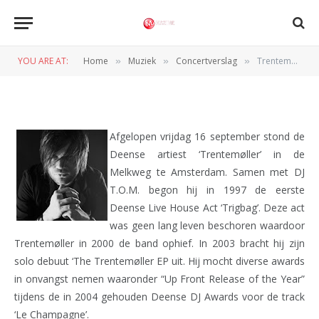
Trentemøller (Melkweg, 16-6-
2011)
YOU ARE AT:
Home
Muziek
Concertverslag
Trentemøller (Melkweg, 16-6-2011)
»
»
»
BY
REDACTIE
18 SEPTEMBER 2011
Afgelopen vrijdag 16 september stond de
Deense artiest ‘Trentemøller’ in de
Melkweg te Amsterdam. Samen met DJ
T.O.M. begon hij in 1997 de eerste
Deense Live House Act ‘Trigbag’. Deze act
was geen lang leven beschoren waardoor
Trentemøller in 2000 de band ophief. In 2003 bracht hij zijn
solo debuut ‘The Trentemøller EP uit. Hij mocht diverse awards
in onvangst nemen waaronder “Up Front Release of the Year”
tijdens de in 2004 gehouden Deense DJ Awards voor de track
‘Le Champagne’.