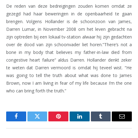
De reden van deze bedreigingen zouden komen omdat ze
gezegd had haar beweringen in de openbaarheid te gaan
brengen. Volgens Hollander is de schoonzoon van James,
Darren Lumar, in November 2008 om het leven gebracht na
zijn optreden bij een lokaal tv-station alwaar hij zijn gedachten
over de dood van zijn schoonvader liet horen.”There’s not a
bone in my body that believes my father-in-law died from
congestive heart failure” aldus Darren. Hollander denkt zeker
te weten dat Darren vermoord is omdat hij teveel wist. “He
was going to tell the truth about what was done to James
Brown, now I am living in fear of my life because I’m the one
who can bring forth the truth.”
Facebook
Twitter
Pinterest
LinkedIn
Tumblr
Email