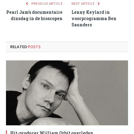
PREVIOUS ARTICLE
NEXT ARTICLE
Pearl Jam’s documentaire
Lenny Keylard in
dinsdag in de bioscopen
voorprogramma Ben
Saunders
RELATED
POSTS
Hit-producer William Orbit overleden