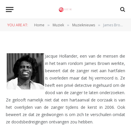
MUZIEKNIEUWS
James Brown vermoord?
YOU ARE AT:
Home
Muziek
Muzieknieuws
James Brown vermoord?
»
»
»
BY
REDACTIE
16 SEPTEMBER 2011
Jacque Hollander, een van de mensen die
in het team rondom James Brown werkte,
beweert dat de zanger niet aan hartfalen
is overleden maar dat hij vermoord is. Ze
heeft een privé detective ingehuurd om de
dood van de zanger te laten onderzoeken.
Ze gelooft namelijk niet dat een hartaanval de oorzaak is van
het overlijden van de zanger tijdens de kerst in 2006. Ook
beweert ze dat ze gedwongen is om zich te verschuilen omdat
ze doodsbedreigingen ontvangen zou hebben.