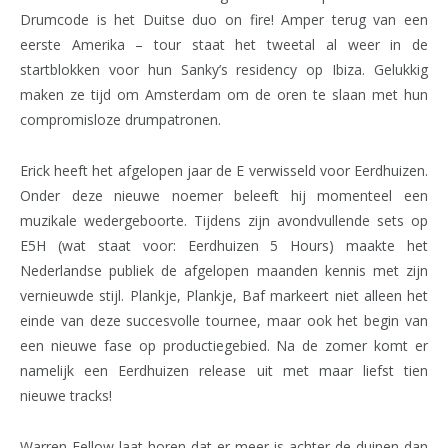
Drumcode is het Duitse duo on fire! Amper terug van een
eerste Amerika – tour staat het tweetal al weer in de
startblokken voor hun Sanky’s residency op Ibiza. Gelukkig
maken ze tijd om Amsterdam om de oren te slaan met hun
compromisloze drumpatronen.
Erick heeft het afgelopen jaar de E verwisseld voor Eerdhuizen.
Onder deze nieuwe noemer beleeft hij momenteel een
muzikale wedergeboorte. Tijdens zijn avondvullende sets op
E5H (wat staat voor: Eerdhuizen 5 Hours) maakte het
Nederlandse publiek de afgelopen maanden kennis met zijn
vernieuwde stijl. Plankje, Plankje, Baf markeert niet alleen het
einde van deze succesvolle tournee, maar ook het begin van
een nieuwe fase op productiegebied. Na de zomer komt er
namelijk een Eerdhuizen release uit met maar liefst tien
nieuwe tracks!
Warren Fellow laat horen dat er meer is achter de duinen dan