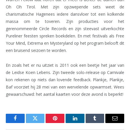
Oh Oh Tirol. Met zijn opzwepende sets weet de
charismatische Hagenees iedere dansvloer tot een kolkende
massa om te toveren. Zijn producties voor het
gerenommeerde Circle Records en zijn steevast uitverkochte
Pureliner feesten spreken boekdelen. En met festivals als Free
Your Mind, Extrema en Mysteryland op het program belooft dit
een bruisend seizoen te worden.
En zoals het er nu uitziet is 2011 ook een beetje het jaar van
de Leidse Koen Lebens. Zijn tweede solo-release op Carnivale
kon rekenen op niets dan lovende feedback. Plankje, Plankje,
Baf voorziet hij 28 mei van een wervelende opwarmset. Wees
gewaarschuwd: het aantal kaarten voor deze avond is beperkt!
Facebook
Twitter
Pinterest
LinkedIn
Tumblr
Email