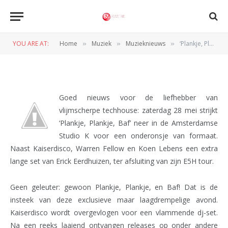
Kaiserdisco en Erick
Eerdhuizen
YOU ARE AT:
Home
Muziek
Muzieknieuws
‘Plankje, Plankje, Baf’ met Kaiserdisco en Erick Eerdhuizen
»
»
»
BY
REDACTIE
19 MEI 2011
Goed nieuws voor de liefhebber van
vlijmscherpe techhouse: zaterdag 28 mei strijkt
‘Plankje, Plankje, Baf’ neer in de Amsterdamse
Studio K voor een onderonsje van formaat.
Naast Kaiserdisco, Warren Fellow en Koen Lebens een extra
lange set van Erick Eerdhuizen, ter afsluiting van zijn E5H tour.
Geen geleuter: gewoon Plankje, Plankje, en Baf! Dat is de
insteek van deze exclusieve maar laagdrempelige avond.
Kaiserdisco wordt overgevlogen voor een vlammende dj-set.
Na een reeks laaiend ontvangen releases op onder andere