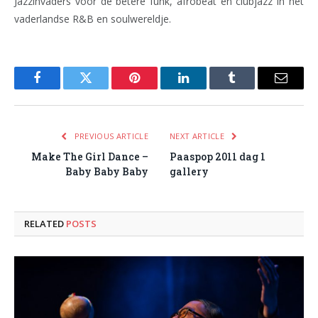
Jazzinvaders voor de betere funk, afrobeat en clubjazz in het
vaderlandse R&B en soulwereldje.
Facebook
Twitter
Pinterest
LinkedIn
Tumblr
Email
PREVIOUS ARTICLE
NEXT ARTICLE
Make The Girl Dance –
Paaspop 2011 dag 1
Baby Baby Baby
gallery
RELATED
POSTS