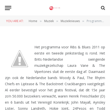
Programma Ribs & Blues 2011 is
rond
YOU ARE AT:
Home
Muziek
Muzieknieuws
Programma Ribs & Blues 2011 is rond
»
»
»
BY
REDACTIE
22 APRIL 2011
Het programma voor Ribs & Blues 2011 op
eerste en tweede pinksterdag is rond. Het
Brits-Nederlandse swingende
muziekgezelschap Laura Vane & The
Vipertones sluit de eerste dag af. Daarnaast
zijn ook de Nederlandse bands Woody & Paul, The Rhytm
Chiefs en Liptease & The Backstreet Crackbangers vastgelegd.
Al eerder bevestigd voor het gratis festival, dat dit 15e jaar
zo’n 50.000 bezoekers verwacht, waren Henrik Freischlader (D)
en 6 bands uit het Verenigd Koninkrijk; John Mayall, Aynsley
Lister, Sonny Landreth, Hokie Joint, 24Pesos en Todd