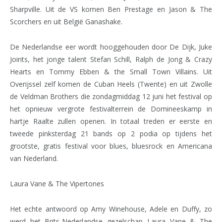
Sharpville. Uit de VS komen Ben Prestage en Jason & The
Scorchers en uit België Ganashake.
De Nederlandse eer wordt hooggehouden door De Dijk, Juke
Joints, het jonge talent Stefan Schill, Ralph de Jong & Crazy
Hearts en Tommy Ebben & the Small Town Villains. Uit
Overijssel zelf komen de Cuban Heels (Twente) en uit Zwolle
de Veldman Brothers die zondagmiddag 12 juni het festival op
het opnieuw vergrote festivalterrein de Domineeskamp in
hartje Raalte zullen openen. In totaal treden er eerste en
tweede pinksterdag 21 bands op 2 podia op tijdens het
grootste, gratis festival voor blues, bluesrock en Americana
van Nederland.
Laura Vane & The Vipertones
Het echte antwoord op Amy Winehouse, Adele en Duffy, zo
werd het Brits-Nederlandse gezelschap Laura Vane & The