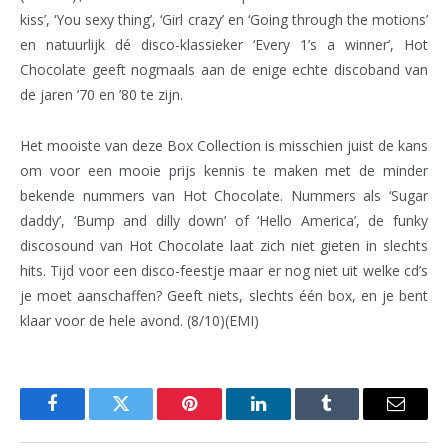
kiss’, ‘You sexy thing’, ‘Girl crazy’ en ‘Going through the motions’
en natuurlijk dé disco-klassieker ‘Every 1’s a winner’, Hot
Chocolate geeft nogmaals aan de enige echte discoband van
de jaren ’70 en ’80 te zijn.
Het mooiste van deze Box Collection is misschien juist de kans
om voor een mooie prijs kennis te maken met de minder
bekende nummers van Hot Chocolate. Nummers als ‘Sugar
daddy’, ‘Bump and dilly down’ of ‘Hello America’, de funky
discosound van Hot Chocolate laat zich niet gieten in slechts
hits. Tijd voor een disco-feestje maar er nog niet uit welke cd’s
je moet aanschaffen? Geeft niets, slechts één box, en je bent
klaar voor de hele avond. (8/10)(EMI)
Facebook
Twitter
Pinterest
LinkedIn
Tumblr
Email