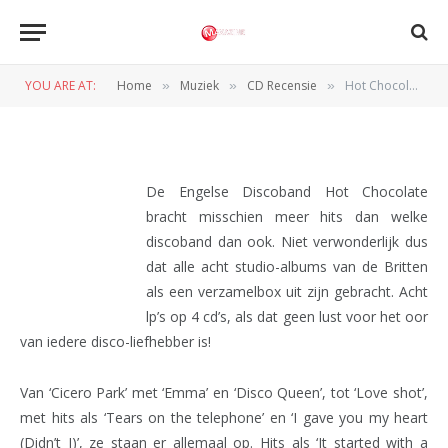
CD RECENSIE
Hot Chocolate – Box selection
YOU ARE AT:
Home
Muziek
CD Recensie
Hot Chocolate – Box selection
»
»
»
BY
REDACTIE
23 FEBRUARI 2011
De Engelse Discoband Hot Chocolate
bracht misschien meer hits dan welke
discoband dan ook. Niet verwonderlijk dus
dat alle acht studio-albums van de Britten
als een verzamelbox uit zijn gebracht. Acht
lp’s op 4 cd’s, als dat geen lust voor het oor
van iedere disco-liefhebber is!
Van ‘Cicero Park’ met ‘Emma’ en ‘Disco Queen’, tot ‘Love shot’,
met hits als ‘Tears on the telephone’ en ‘I gave you my heart
(Didn’t I)’, ze staan er allemaal op. Hits als ‘It started with a