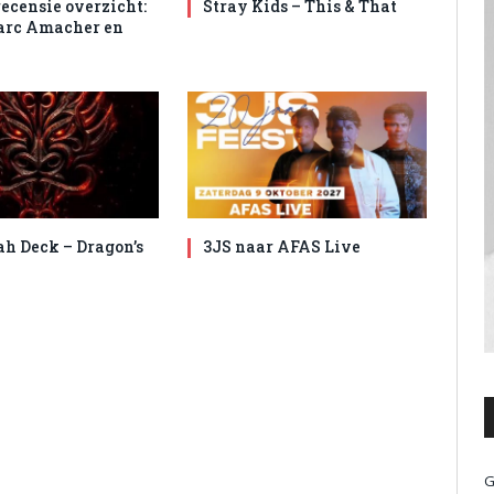
ecensie overzicht:
Stray Kids – This & That
arc Amacher en
ah Deck – Dragon’s
3JS naar AFAS Live
G