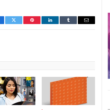
cebook
Twitter
Pinterest
LinkedIn
Tumblr
Email