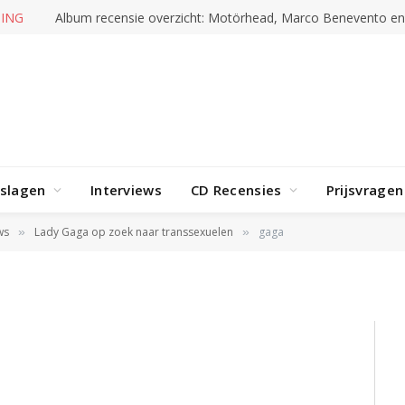
RENDING
Album recensie overzicht: Doro, Marc Amacher en mee
rslagen
Interviews
CD Recensies
Prijsvragen
ws
Lady Gaga op zoek naar transsexuelen
gaga
»
»