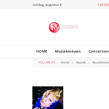
zondag, augustus 9
T
HOME
Muzieknieuws
Concertve
gaga
YOU ARE AT:
Home
Muziek
Muzieknieu
»
»
BY
REDACTIE
18 JANUARI 2011