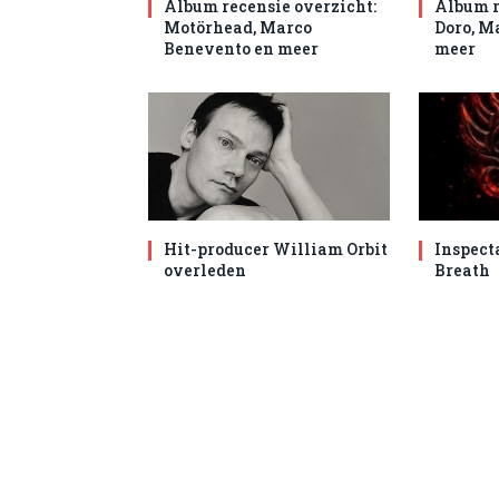
Album recensie overzicht:
Album r
Motörhead, Marco
Doro, M
Benevento en meer
meer
Hit-producer William Orbit
Inspect
overleden
Breath