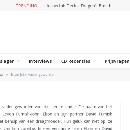
TRENDING
Inspectah Deck – Dragon’s Breath
rslagen
Interviews
CD Recensies
Prijsvragen
 geworden
ws
Elton John vader geworden
»
n vader geworden van zijn eerste kindje. De naam van het
 Levon Furnish-John. Elton en zijn partner David Furnish
et behulp van een draagmoeder. Hun geluk kan niet op, ze
e van hun zoontje. In een verklaring lieten Elton en David