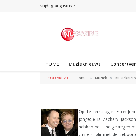
vrijdag, augustus 7
MUZIEKNIEUWS
HOME
Muzieknieuws
Concertve
Elton John vader
YOU ARE AT:
Home
Muziek
Muzieknieu
»
»
BY
REDACTIE
28 DECEMBER 2010
Op 1e kerstdag is Elton Joh
jongetje is Zachary Jackson
hebben het kind gekregen m
zijn erg blij met de geboort