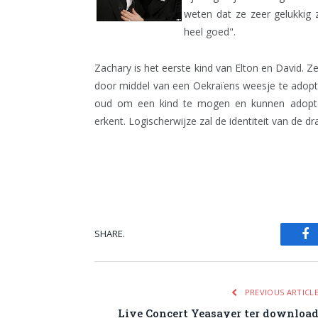
weten dat ze zeer gelukkig 
heel goed".
Zachary is het eerste kind van Elton en David. Z
door middel van een Oekraïens weesje te adopte
oud om een kind te mogen en kunnen adopte
erkent. Logischerwijze zal de identiteit van de 
SHARE.
Fa
PREVIOUS ARTICL
Live Concert Yeasayer ter downloa