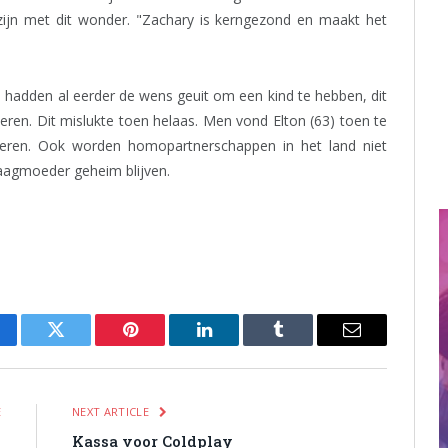
zijn met dit wonder. "Zachary is kerngezond en maakt het
e hadden al eerder de wens geuit om een kind te hebben, dit
ren. Dit mislukte toen helaas. Men vond Elton (63) toen te
ren. Ook worden homopartnerschappen in het land niet
draagmoeder geheim blijven.
cebook
Twitter
Pinterest
LinkedIn
Tumblr
Email
E
NEXT ARTICLE
d
Kassa voor Coldplay