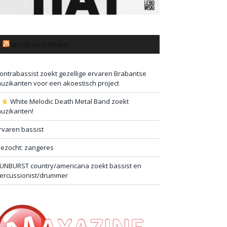
MUZIKANTENBANK
ontrabassist zoekt gezellige ervaren Brabantse
uzikanten voor een akoestisch project
#
White Melodic Death Metal Band zoekt
uzikanten!
rvaren bassist
ezocht: zangeres
UNBURST country/americana zoekt bassist en
ercussionist/drummer