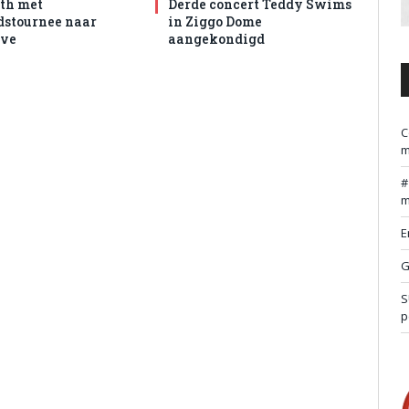
th met
Derde concert Teddy Swims
dstournee naar
in Ziggo Dome
ive
aangekondigd
C
m
m
E
G
S
p