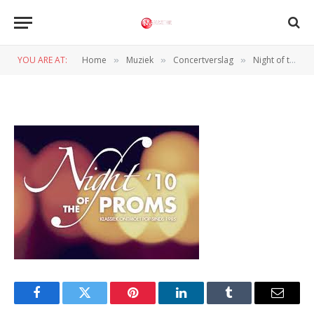
notp
YOU ARE AT:
Home
Muziek
Concertverslag
Night of the Proms (Ahoy, 20-11-2010)
»
»
»
BY
REDACTIE
21 NOVEMBER 2010
Facebook
Twitter
Pinterest
LinkedIn
Tumblr
Email