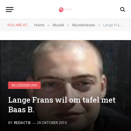
YOU ARE AT:
Home
Muziek
Muzieknieuws
Lange Frans wil om tafel met Baas B.
»
»
»
MUZIEKNIEUWS
Lange Frans wil om tafel met
Baas B.
BY
REDACTIE
28 OKTOBER 2010