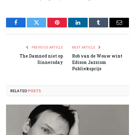
Facebook
Twitter
Pinterest
LinkedIn
Tumblr
Email
PREVIOUS ARTICLE
NEXT ARTICLE
The Damned niet op
Rob van de Wouw wint
Sinnersday
Edison Jazzism
Publieksprijs
RELATED
POSTS