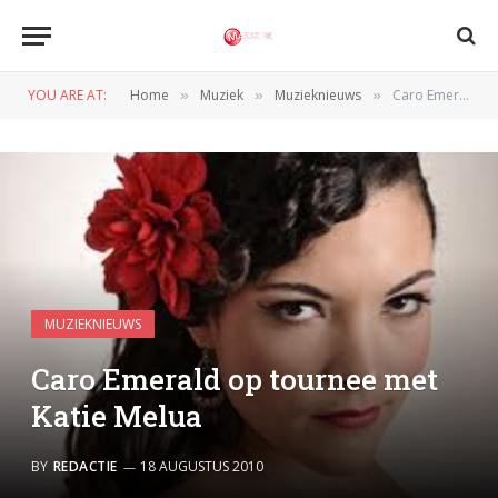
YOU ARE AT:
Home
Muziek
Muzieknieuws
Caro Emerald op tournee met Katie Melua
»
»
»
MUZIEKNIEUWS
Caro Emerald op tournee met
Katie Melua
BY
REDACTIE
18 AUGUSTUS 2010