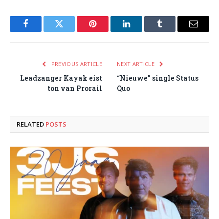
Facebook
Twitter
Pinterest
LinkedIn
Tumblr
Email
PREVIOUS ARTICLE
NEXT ARTICLE
Leadzanger Kayak eist
“Nieuwe” single Status
ton van Prorail
Quo
RELATED
POSTS