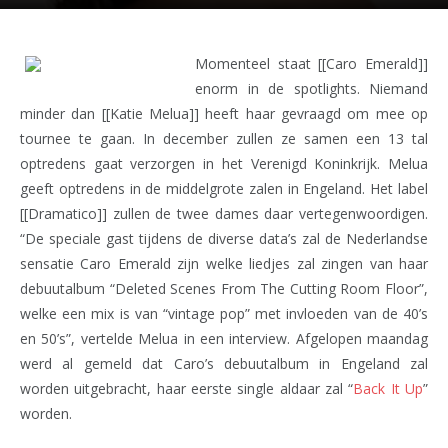
Momenteel staat [[Caro Emerald]]
enorm in de spotlights. Niemand
minder dan [[Katie Melua]] heeft haar gevraagd om mee op
tournee te gaan. In december zullen ze samen een 13 tal
optredens gaat verzorgen in het Verenigd Koninkrijk. Melua
geeft optredens in de middelgrote zalen in Engeland. Het label
[[Dramatico]] zullen de twee dames daar vertegenwoordigen.
“De speciale gast tijdens de diverse data’s zal de Nederlandse
sensatie Caro Emerald zijn welke liedjes zal zingen van haar
debuutalbum “Deleted Scenes From The Cutting Room Floor”,
welke een mix is van “vintage pop” met invloeden van de 40’s
en 50’s”, vertelde Melua in een interview. Afgelopen maandag
werd al gemeld dat Caro’s debuutalbum in Engeland zal
worden uitgebracht, haar eerste single aldaar zal “
Back It Up
”
worden.