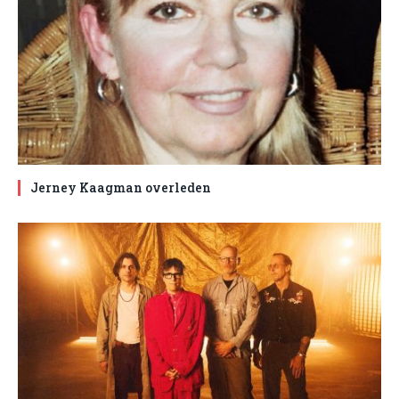
Jerney Kaagman overleden