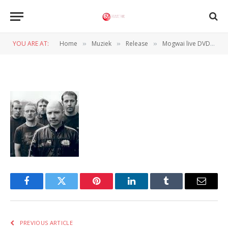
mogwai
YOU ARE AT:
Home
Muziek
Release
Mogwai live DVD, LP en CD op komst
»
»
»
BY
REDACTIE
22 JULI 2010
Facebook
Twitter
Pinterest
LinkedIn
Tumblr
Email
PREVIOUS ARTICLE