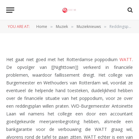
Reddingsplan WATT vraagt
duidelijkheid
YOU ARE AT:
Home
Muziek
Muzieknieuws
Reddingsplan WATT vraagt duidelijkheid
»
»
»
BY
REDACTIE
2 JUNI 2010
Het gaat niet goed met het Rotterdamse poppodium
WATT
.
De opvolger van [[Nighttown]] verkeerd in financiële
problemen, waardoor faillissement dreigt. Het college van
Burgemeester en Wethouders van Rotterdam wil, voordat ze
eventueel de helpende hand toesteken, duidelijkheid hebben
over de financiële situatie van het poppodium, voor ze over
een reddingsplan willen praten. VVD-Burgemeester Antoinette
Laan wil namens het college een door een accountant
goedgekeurde meerjarenbegroting hebben, alsmede een
bankgarantie voor de verbouwing die WATT graag wil,
alvorens rond de tafel te gaan zitten. WATT echter is een van