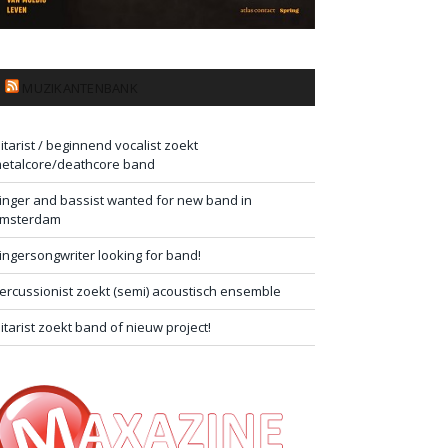
MUZIKANTENBANK
itarist / beginnend vocalist zoekt
etalcore/deathcore band
inger and bassist wanted for new band in
msterdam
ingersongwriter looking for band!
ercussionist zoekt (semi) acoustisch ensemble
itarist zoekt band of nieuw project!