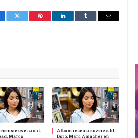
cebook
Twitter
Pinterest
LinkedIn
Tumblr
Email
ecensie overzicht:
Album recensie overzicht:
ad, Marco
Doro, Marc Amacher en