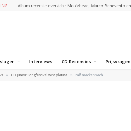
ING
Album recensie overzicht: Motörhead, Marco Benevento e
rslagen
Interviews
CD Recensies
Prijsvragen
ws
CD Junior Songfestival wint platina
ralf mackenbach
»
»