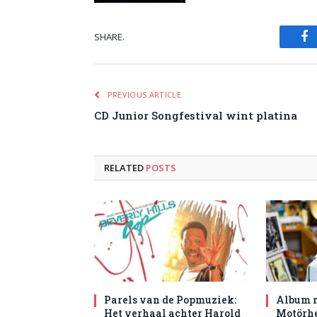
SHARE.
Fa
PREVIOUS ARTICLE
CD Junior Songfestival wint platina
RELATED
POSTS
Parels van de Popmuziek:
Album r
Het verhaal achter Harold
Motörhe