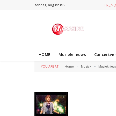
zondag, augustus 9
TREND
HOME
Muzieknieuws
Concertve
ralf mackenbach
YOU ARE AT:
Home
Muziek
Muzieknieu
»
»
BY
REDACTIE
16 MEI 2010