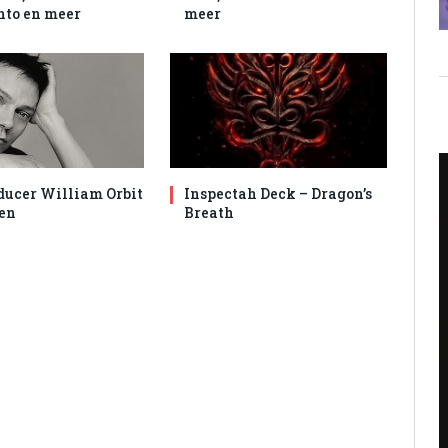
to en meer
meer
ducer William Orbit
Inspectah Deck – Dragon’s
en
Breath