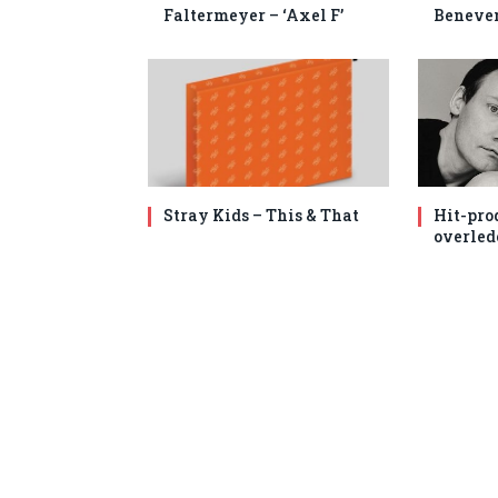
Faltermeyer – ‘Axel F’
Beneven
Stray Kids – This & That
Hit-pro
overled