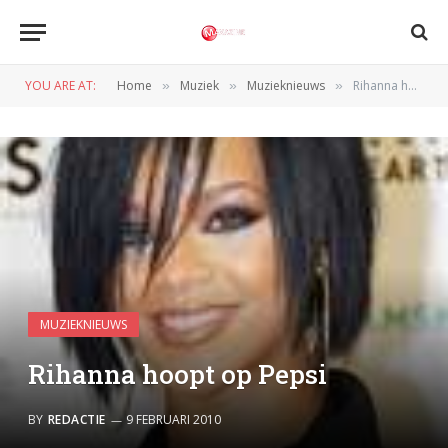
YOU ARE AT:
Home
Muziek
Muzieknieuws
Rihanna hoopt op Pepsi
»
»
»
MUZIEKNIEUWS
Rihanna hoopt op Pepsi
BY
REDACTIE
9 FEBRUARI 2010