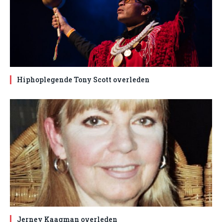
Hiphoplegende Tony Scott overleden
Jerney Kaagman overleden