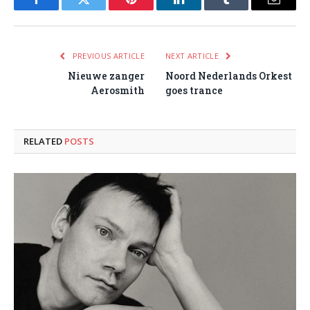
Facebook
Twitter
Pinterest
LinkedIn
Tumblr
Email
PREVIOUS ARTICLE
NEXT ARTICLE
Nieuwe zanger
Noord Nederlands Orkest
Aerosmith
goes trance
RELATED
POSTS