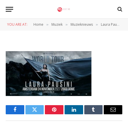
unnamed (11)
YOU ARE AT:
Home
Muziek
Muzieknieuws
Laura Pausini kondigt concert aan in Ziggo Dome
»
»
»
BY
NORMAN VAN DEN WILDENBERG
10 SEPTEMBER 2025
Facebook
Twitter
Pinterest
LinkedIn
Tumblr
Email