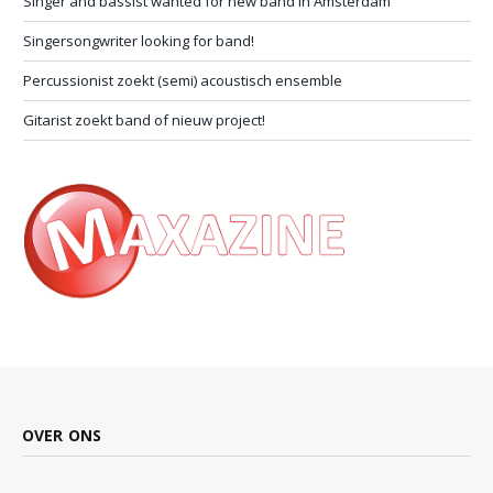
Singer and bassist wanted for new band in Amsterdam
Singersongwriter looking for band!
Percussionist zoekt (semi) acoustisch ensemble
Gitarist zoekt band of nieuw project!
OVER ONS