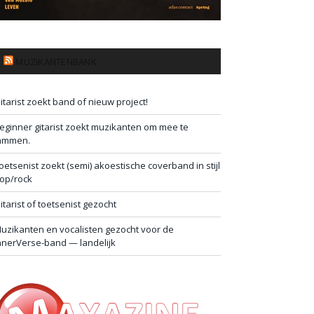
MUZIKANTENBANK
itarist zoekt band of nieuw project!
eginner gitarist zoekt muzikanten om mee te
ammen.
oetsenist zoekt (semi) akoestische coverband in stijl
op/rock
itarist of toetsenist gezocht
uzikanten en vocalisten gezocht voor de
nnerVerse-band — landelijk