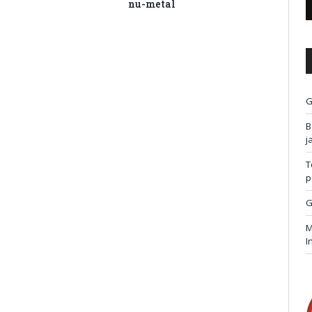
nu-metal
G
B
j
T
p
G
M
I