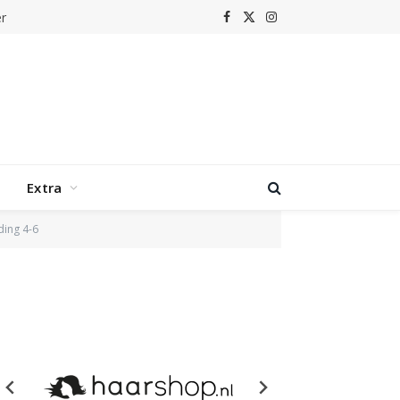
r
Facebook
X
Instagram
(Twitter)
Extra
ding 4-6