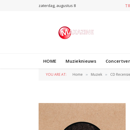
zaterdag, augustus 8
T
HOME
Muzieknieuws
Concertve
Afbeelding 4-6
YOU ARE AT:
Home
Muziek
CD Recensi
»
»
BY
JAN VRANKEN
15 JUNI 2025