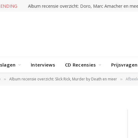
RENDING
Album recensie overzicht: Doro, Marc Amacher en mee
rslagen
Interviews
CD Recensies
Prijsvragen
e
Album recensie overzicht: Slick Rick, Murder by Death en meer
Afbeel
»
»